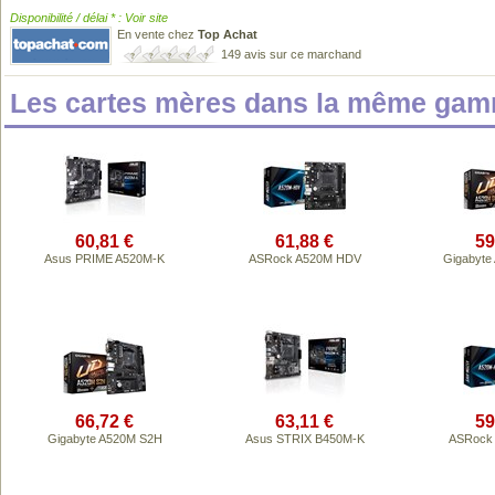
Disponibilité / délai * : Voir site
En vente chez
Top Achat
149 avis sur ce marchand
Les cartes mères dans la même gam
60,81 €
61,88 €
59
Asus PRIME A520M-K
ASRock A520M HDV
Gigabyte
66,72 €
63,11 €
59
Gigabyte A520M S2H
Asus STRIX B450M-K
ASRock