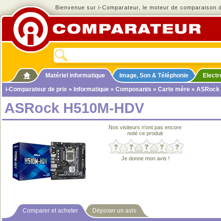
Bienvenue sur i-Comparateur, le moteur de comparaison de
Matériel informatique
Image, Son & Téléphonie
Elect
i-Comparateur de prix
»
Informatique
»
Composants
»
Carte mère
» ASRock
ASRock H510M-HDV
Nos visiteurs n'ont pas encore
noté ce produit
Je donne mon avis !
Comparer et acheter
Déposer un avis