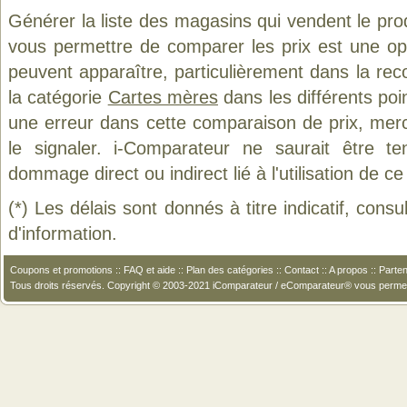
Générer la liste des magasins qui vendent le pro
vous permettre de comparer les prix est une op
peuvent apparaître, particulièrement dans la re
la catégorie
Cartes mères
dans les différents poi
une erreur dans cette comparaison de prix, mer
le signaler. i-Comparateur ne saurait être t
dommage direct ou indirect lié à l'utilisation de ce
(*) Les délais sont donnés à titre indicatif, cons
d'information.
Coupons et promotions
::
FAQ et aide
::
Plan des catégories
::
Contact
::
A propos
::
Parten
Tous droits réservés. Copyright © 2003-2021 iComparateur / eComparateur® vous perme