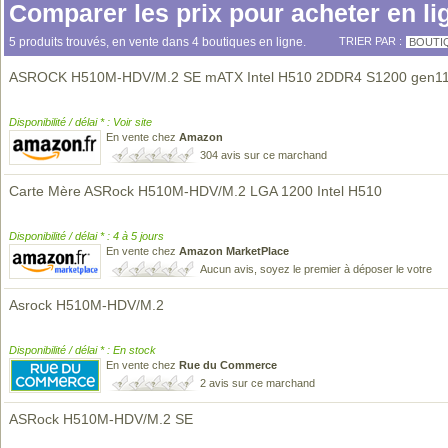
Comparer les prix pour acheter en li
5 produits trouvés, en vente dans 4 boutiques en ligne.
TRIER PAR :
BOUTI
ASROCK H510M-HDV/M.2 SE mATX Intel H510 2DDR4 S1200 gen1
Disponibilité / délai * : Voir site
En vente chez
Amazon
304 avis sur ce marchand
Carte Mère ASRock H510M-HDV/M.2 LGA 1200 Intel H510
Disponibilité / délai * : 4 à 5 jours
En vente chez
Amazon MarketPlace
Aucun avis, soyez le premier à déposer le votre
Asrock H510M-HDV/M.2
Disponibilité / délai * : En stock
En vente chez
Rue du Commerce
2 avis sur ce marchand
ASRock H510M-HDV/M.2 SE