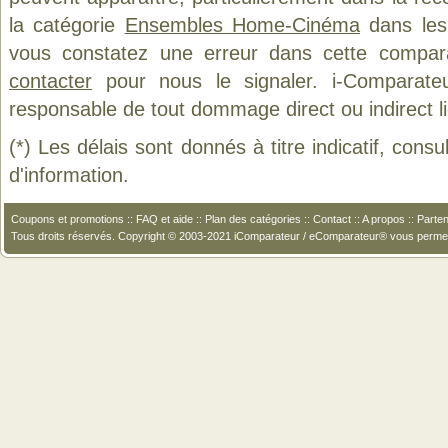
la catégorie
Ensembles Home-Cinéma
dans les 
vous constatez une erreur dans cette compar
contacter
pour nous le signaler. i-Comparate
responsable de tout dommage direct ou indirect lié 
(*) Les délais sont donnés à titre indicatif, cons
d'information.
Coupons et promotions
::
FAQ et aide
::
Plan des catégories
::
Contact
::
A propos
::
Parten
Tous droits réservés. Copyright © 2003-2021 iComparateur / eComparateur® vous perme