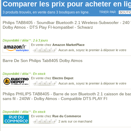
Comparer les prix pour acheter en li
3 produits trouvés, en vente dans 3 boutiques en ligne.
TRIER PAR :
BOUTI
Philips TAB8405 - Soundbar Bluetooth 2.1 Wireless-Subwoofer - 240
Dolby Atmos - DTS Play FI-kompatibel - Schwarz
Disponibilité / délai * : 2 à 3 jours
En vente chez
Amazon MarketPlace
Aucun avis, soyez le premier à déposer le votre
Barre De Son Philips Tab8405 Dolby Atmos
Disponibilité / délai * : En stock
En vente chez
Electro Depot
Aucun avis, soyez le premier à déposer le votre
Philips PHILIPS TAB8405 - Barre de son Bluetooth 2.1 caisson de ba
sans fil - 240W - Dolby Atmos - Compatible DTS PLAY FI
Disponibilité / délai * : En stock
En vente chez
Rue du Commerce
2 avis sur ce marchand