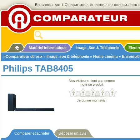
Bienvenue sur i-Comparateur, le moteur de comparaison de
Matériel informatique
Image, Son & Téléphonie
Elect
i-Comparateur de prix
»
Image, son & téléphonie
»
Home cinéma
»
Ensemble
Philips TAB8405
Nos visiteurs n'ont pas encore
noté ce produit
Je donne mon avis !
Comparer et acheter
Déposer un avis