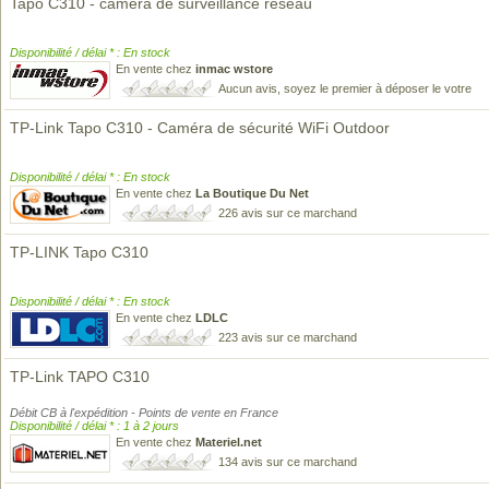
Tapo C310 - camera de surveillance reseau
Disponibilité / délai * : En stock
En vente chez
inmac wstore
Aucun avis, soyez le premier à déposer le votre
TP-Link Tapo C310 - Caméra de sécurité WiFi Outdoor
Disponibilité / délai * : En stock
En vente chez
La Boutique Du Net
226 avis sur ce marchand
TP-LINK Tapo C310
Disponibilité / délai * : En stock
En vente chez
LDLC
223 avis sur ce marchand
TP-Link TAPO C310
Débit CB à l'expédition - Points de vente en France
Disponibilité / délai * : 1 à 2 jours
En vente chez
Materiel.net
134 avis sur ce marchand