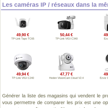
Les caméras IP / réseaux dans la m
49,90 €
50,44 €
49
TP-Link Tapo TC65
TP-Link VIGI C340
Ezv
49,94 €
47,77 €
49
TP-Link VIGI C240
Heden VisionCam Cloud V2.4
Ezviz 
Générer la liste des magasins qui vendent le pr
vous permettre de comparer les prix est une op