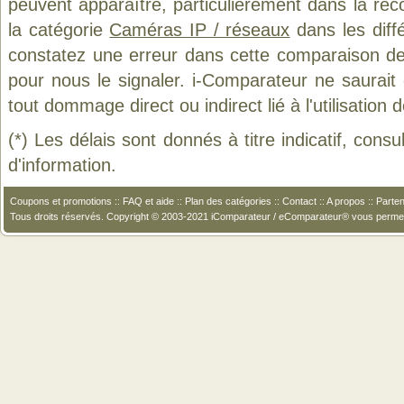
peuvent apparaître, particulièrement dans la re
la catégorie
Caméras IP / réseaux
dans les diff
constatez une erreur dans cette comparaison de
pour nous le signaler. i-Comparateur ne saurait
tout dommage direct ou indirect lié à l'utilisation 
(*) Les délais sont donnés à titre indicatif, cons
d'information.
Coupons et promotions
::
FAQ et aide
::
Plan des catégories
::
Contact
::
A propos
::
Parten
Tous droits réservés. Copyright © 2003-2021 iComparateur / eComparateur® vous perme