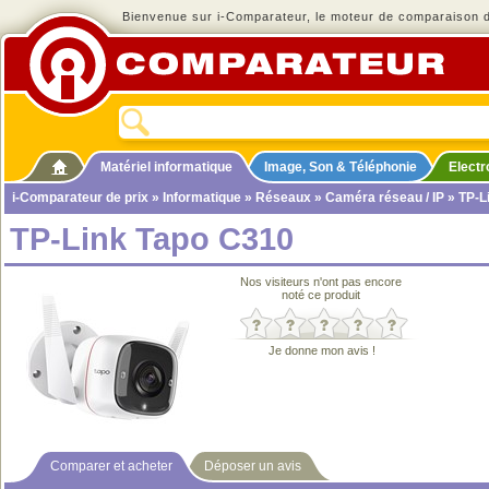
Bienvenue sur i-Comparateur, le moteur de comparaison de
Matériel informatique
Image, Son & Téléphonie
Elect
i-Comparateur de prix
»
Informatique
»
Réseaux
»
Caméra réseau / IP
» TP-L
TP-Link Tapo C310
Nos visiteurs n'ont pas encore
noté ce produit
Je donne mon avis !
Comparer et acheter
Déposer un avis