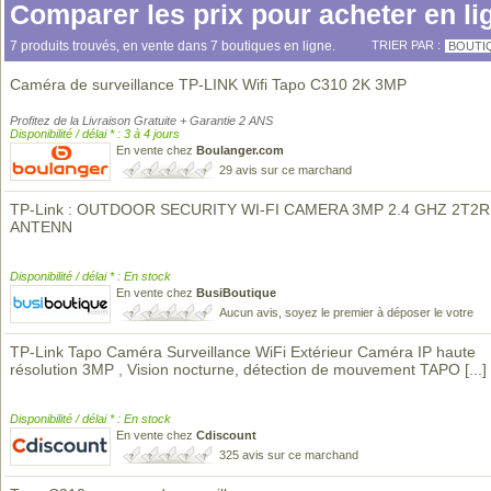
Comparer les prix pour acheter en li
7 produits trouvés, en vente dans 7 boutiques en ligne.
TRIER PAR :
BOUTI
Caméra de surveillance TP-LINK Wifi Tapo C310 2K 3MP
Profitez de la Livraison Gratuite + Garantie 2 ANS
Disponibilité / délai * : 3 à 4 jours
En vente chez
Boulanger.com
29 avis sur ce marchand
TP-Link : OUTDOOR SECURITY WI-FI CAMERA 3MP 2.4 GHZ 2T2R
ANTENN
Disponibilité / délai * : En stock
En vente chez
BusiBoutique
Aucun avis, soyez le premier à déposer le votre
TP-Link Tapo Caméra Surveillance WiFi Extérieur Caméra IP haute
résolution 3MP , Vision nocturne, détection de mouvement TAPO
[...]
Disponibilité / délai * : En stock
En vente chez
Cdiscount
325 avis sur ce marchand