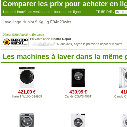
Comparer les prix pour acheter en li
1 produit trouvé, en vente dans 1 boutique en ligne.
TRIER PAR :
BOUTI
Lave-linge Hublot 9 Kg Lg F94n23whs
Disponibilité / délai * : En stock
En vente chez
Electro Depot
Aucun avis, soyez le premier à déposer le votre
Les machines à laver dans la même
421,00 €
439,99 €
41
Haier HW100-B14959
Candy CSWS 496T
Candy 