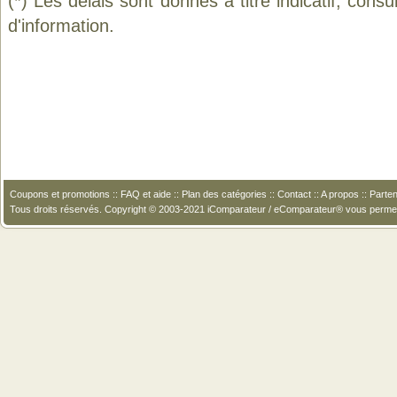
(*) Les délais sont donnés à titre indicatif, cons
d'information.
Coupons et promotions
::
FAQ et aide
::
Plan des catégories
::
Contact
::
A propos
::
Parten
Tous droits réservés. Copyright © 2003-2021 iComparateur / eComparateur® vous perme