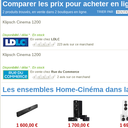
Comparer les prix pour acheter en li
2 produits trouvés, en vente dans 2 boutiques en ligne.
TRIER PAR :
BOUTI
Klipsch Cinema 1200
Disponibilité / délai * : En stock
En vente chez
LDLC
223 avis sur ce marchand
Klipsch Cinema 1200
Disponibilité / délai * : En stock
En vente chez
Rue du Commerce
2 avis sur ce marchand
Les ensembles Home-Cinéma dans l
1 600,00 €
1 700,00 €
1 6