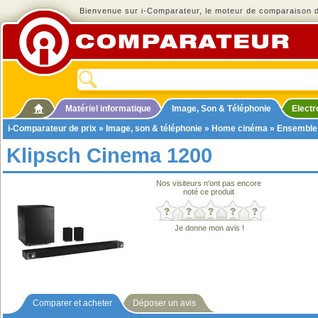
Bienvenue sur i-Comparateur, le moteur de comparaison de
Matériel informatique
Image, Son & Téléphonie
Elect
i-Comparateur de prix
»
Image, son & téléphonie
»
Home cinéma
»
Ensemble
Klipsch Cinema 1200
Nos visiteurs n'ont pas encore
noté ce produit
Je donne mon avis !
Comparer et acheter
Déposer un avis