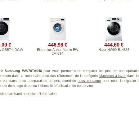
,00 €
446,98 €
444,60 €
W11BB744DGW
Electrolux Arthur Martin EW
Haier HW90-B14636
2F4714
uit
Samsung WW70TA046
pour vous permettre de comparer les prix est une opératio
ièrement dans la reconnaissance des références de la catégorie
Machines à laver
dans le
 erreur dans cette comparaison de prix, merci de
nous contacter
pour nous le signaler. i
ut dommage direct ou indirect lié à l'utilisation de ce service.
le site marchand pour plus d'information.