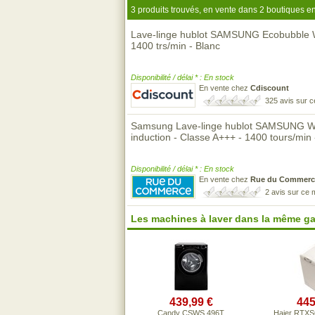
3 produits trouvés, en vente dans 2 boutiques en
Lave-linge hublot SAMSUNG Ecobubble W
1400 trs/min - Blanc
Disponibilité / délai * : En stock
En vente chez
Cdiscount
325 avis sur 
Samsung Lave-linge hublot SAMSUNG W
induction - Classe A+++ - 1400 tours/min -
Disponibilité / délai * : En stock
En vente chez
Rue du Commerc
2 avis sur ce
Les machines à laver dans la même g
439,99 €
445
Candy CSWS 496T
Haier RTX