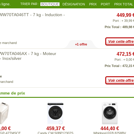
 ligne.
TRIER PAR :
BOUTIQUE
DÉSIGNATION
PRIX
PORT
PRIX TOTAL
W70TA046TT - 7 kg - Induction -
449,99 
Port : + 39,99 
Prix Total : 489,98 
Voir cette offre
ce marchand
+1 offre
W70TA046AX - 7 kg - Moteur
472,15 
 Inox/silver
Port : + 0,00 
Prix Total : 472,15 
e
Voir cette offre
 marchand
amme de prix
,00 €
459,37 €
444,40 €
SGP-47TMSCE
Candy CW 50BP12307S
Whirlpool FFB 8258BV