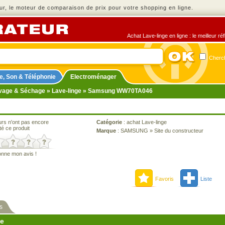
r, le moteur de comparaison de prix pour votre shopping en ligne.
Achat Lave-linge en ligne : le meilleur r
Cherch
e, Son & Téléphonie
Electroménager
vage & Séchage
»
Lave-linge
» Samsung WW70TA046
urs n'ont pas encore
Catégorie
:
achat Lave-linge
té ce produit
Marque
:
SAMSUNG
»
Site du constructeur
onne mon avis !
Favoris
Liste
s
ne