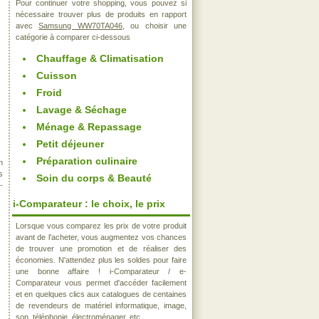
Pour continuer votre shopping, vous pouvez si
nécessaire trouver plus de produits en rapport
avec
Samsung WW70TA046
, ou choisir une
catégorie à comparer ci-dessous
Chauffage & Climatisation
Cuisson
Froid
Lavage & Séchage
Ménage & Repassage
Petit déjeuner
Préparation culinaire
n
s
Soin du corps & Beauté
-
i-Comparateur : le choix, le prix
Lorsque vous comparez les prix de votre produit
avant de l'acheter, vous augmentez vos chances
de trouver une promotion et de réaliser des
économies. N'attendez plus les soldes pour faire
une bonne affaire ! i-Comparateur / e-
Comparateur vous permet d'accéder facilement
et en quelques clics aux catalogues de centaines
de revendeurs de matériel informatique, image,
son, téléphonie, électroménager, etc..