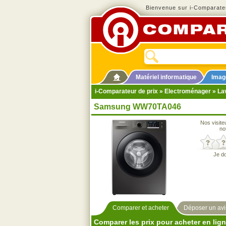
Bienvenue sur i-Comparateu
Matériel informatique
Imag
i-Comparateur de prix
»
Electroménager
»
La
Samsung WW70TA046
Nos visite
no
Je d
Comparer et acheter
Déposer un avi
Comparer les prix pour acheter en lig