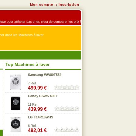
Mon compte
::
Inscription
éflexe pour acheter pas cher, c'est de comparer les prix !
er dans les Machines à laver
Top Machines à laver
Samsung WW80T554
7 Ref.
499,99 €
Candy CSWS 496T
11 Ref.
439,99 €
LG F14R15WHS
6 Ref.
492,01 €