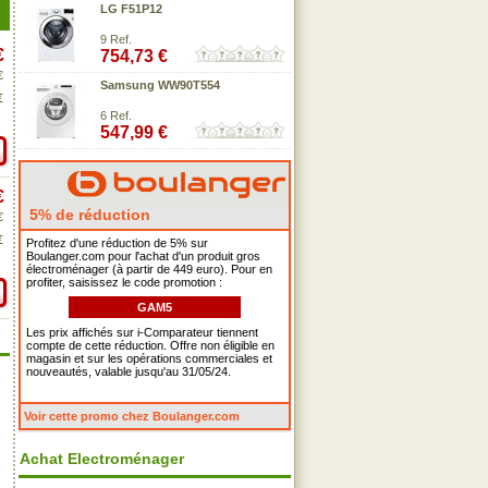
LG F51P12
9 Ref.
€
754,73 €
€
Samsung WW90T554
€
6 Ref.
547,99 €
€
5% de réduction
€
€
Profitez d'une réduction de 5% sur
Boulanger.com pour l'achat d'un produit gros
électroménager (à partir de 449 euro). Pour en
profiter, saisissez le code promotion :
GAM5
Les prix affichés sur i-Comparateur tiennent
compte de cette réduction. Offre non éligible en
magasin et sur les opérations commerciales et
nouveautés, valable jusqu'au 31/05/24.
Voir cette promo chez Boulanger.com
Achat Electroménager