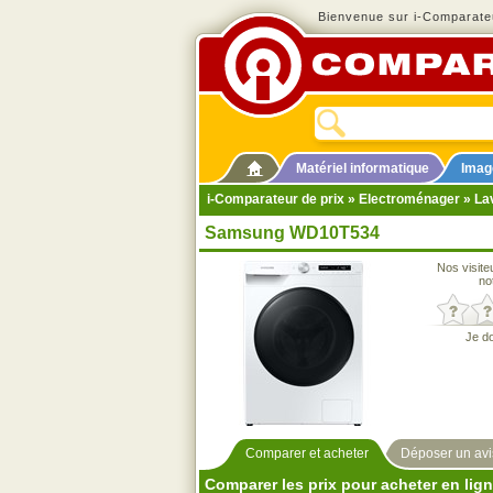
Bienvenue sur i-Comparateu
Matériel informatique
Imag
i-Comparateur de prix
»
Electroménager
»
La
Samsung WD10T534
Nos visite
no
Je d
Comparer et acheter
Déposer un avi
Comparer les prix pour acheter en lig