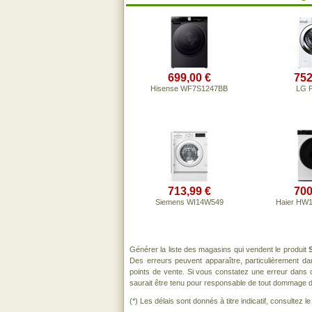
699,00 €
752
Hisense WF7S1247BB
LG 
713,99 €
700
Siemens WI14W549
Haier HW
Générer la liste des magasins qui vendent le produit
Des erreurs peuvent apparaître, particulièrement d
points de vente. Si vous constatez une erreur dans 
saurait être tenu pour responsable de tout dommage direc
(*) Les délais sont donnés à titre indicatif, consultez 