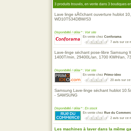
3 produits trouvés, en vente dans 3 boutiques en
Lave linge sÃ©chant ouverture hublot 1
WD10T534DBW/S3
Disponibilité / délai * : Voir site
En vente chez
Conforama
7 avis sur ce
Lave-linge séchant pose-libre Samsu
1400T/min, 29400L/an, 1700 KWH/an, 7
Disponibilité / délai * : Voir site
En vente chez
Primo-ideo
20 avis sur c
Samsung Lave-linge séchant hublot 10.5
- SAMSUNG
Disponibilité / délai * : En stock
En vente chez
Rue du Commerc
2 avis sur ce
Les machines à laver dans la même g