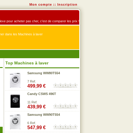
Mon compte
::
Inscription
éflexe pour acheter pas cher, c'est de comparer les prix !
er dans les Machines à laver
Top Machines à laver
Samsung WW80T554
7 Ref.
499,99 €
Candy CSWS 496T
11 Ref.
439,99 €
Samsung WW90T554
6 Ref.
547,99 €