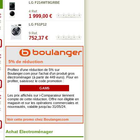
LG F214WT8GRBE
4 Ref.
€
1 999,00 €
€
LG F51P12
€
9 Ref.
752,37 €
€
5% de réduction
€
€
Profitez d'une réduction de 5% sur
Boulanger.com pour l'achat d'un produit gros
électroménager (à partir de 449 euro). Pour en
profiter, saisissez le code promotion :
GAM5
Les prix affichés sur i-Comparateur tiennent
€
compte de cette réduction. Offre non éligible en
€
magasin et sur les opérations commerciales et
nouveautés, valable jusqu'au 31/05/24.
€
Voir cette promo chez Boulanger.com
Achat Electroménager