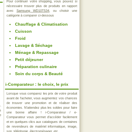
Pour continuer votre shopping, vous pouvez si
nécessaire trouver plus de produits en rapport
avec
Samsung WD10T534
, ou choisir une
catégorie à comparer ci-dessous
Chauffage & Climatisation
Cuisson
Froid
Lavage & Séchage
Ménage & Repassage
Petit déjeuner
Préparation culinaire
Soin du corps & Beauté
i-Comparateur : le choix, le prix
Lorsque vous comparez les prix de votre produit
avant de l'acheter, vous augmentez vos chances
de trouver une promotion et de réaliser des
.
économies. N'attendez plus les soldes pour faire
s
une bonne affaire ! i-Comparateur / e-
e
Comparateur vous permet d'accéder facilement
et en quelques clics aux catalogues de centaines
de revendeurs de matériel informatique, image,
son, téléphonie, électroménager, etc..