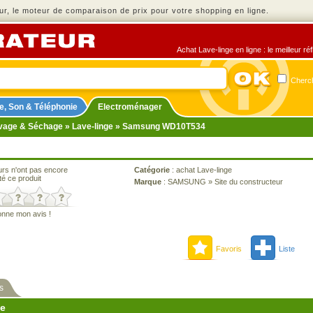
r, le moteur de comparaison de prix pour votre shopping en ligne.
Achat Lave-linge en ligne : le meilleur r
Cherch
e, Son & Téléphonie
Electroménager
vage & Séchage
»
Lave-linge
» Samsung WD10T534
urs n'ont pas encore
Catégorie
:
achat Lave-linge
té ce produit
Marque
:
SAMSUNG
»
Site du constructeur
onne mon avis !
Favoris
Liste
s
ne