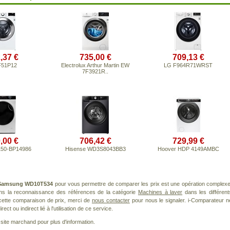
,37 €
735,00 €
709,13 €
F51P12
Electrolux Arthur Martin EW
LG F964R71WRST
7F3921R..
,00 €
706,42 €
729,99 €
150-BP14986
Hisense WD3S8043BB3
Hoover HDP 4149AMBC
Samsung WD10T534
pour vous permettre de comparer les prix est une opération complexe
ans la reconnaissance des références de la catégorie
Machines à laver
dans les différent
cette comparaison de prix, merci de
nous contacter
pour nous le signaler. i-Comparateur n
t ou indirect lié à l'utilisation de ce service.
le site marchand pour plus d'information.