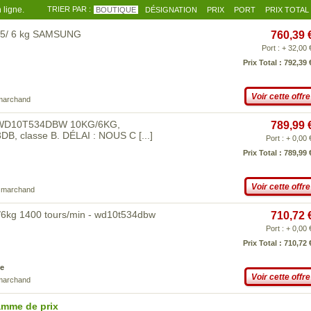
 ligne.
TRIER PAR :
BOUTIQUE
DÉSIGNATION
PRIX
PORT
PRIX TOTAL
0,5/ 6 kg SAMSUNG
760,39 
Port : + 32,00 
Prix Total : 792,39 
Voir cette offre
 marchand
ng WD10T534DBW 10KG/6KG,
789,99 
3DB, classe B. DÉLAI : NOUS C
[...]
Port : + 0,00 
Prix Total : 789,99 
Voir cette offre
e marchand
/6kg 1400 tours/min - wd10t534dbw
710,72 
Port : + 0,00 
Prix Total : 710,72 
e
Voir cette offre
 marchand
amme de prix