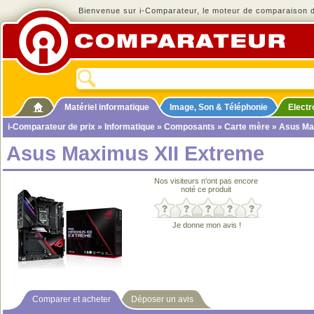
Bienvenue sur i-Comparateur, le moteur de comparaison de
Matériel informatique
Image, Son & Téléphonie
Elect
i-Comparateur de prix
»
Informatique
»
Composants
»
Carte mère
» Asus Ma
Asus Maximus XII Extreme
Nos visiteurs n'ont pas encore
noté ce produit
Je donne mon avis !
Comparer et acheter
Déposer un avis