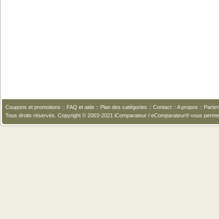
Coupons et promotions
::
FAQ et aide
::
Plan des catégories
::
Contact
::
A propos
::
Parten
Tous droits réservés. Copyright © 2003-2021 iComparateur / eComparateur® vous perme