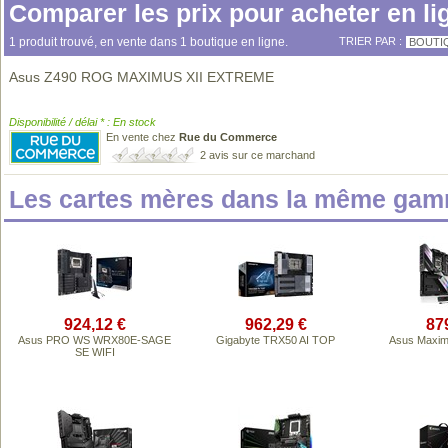
Comparer les prix pour acheter en li
1 produit trouvé, en vente dans 1 boutique en ligne.
TRIER PAR :
BOUTI
Asus Z490 ROG MAXIMUS XII EXTREME
Disponibilité / délai * : En stock
En vente chez
Rue du Commerce
2 avis sur ce marchand
Les cartes mères dans la même gam
924,12 €
962,29 €
87
Asus PRO WS WRX80E-SAGE
Gigabyte TRX50 AI TOP
Asus Maxim
SE WIFI