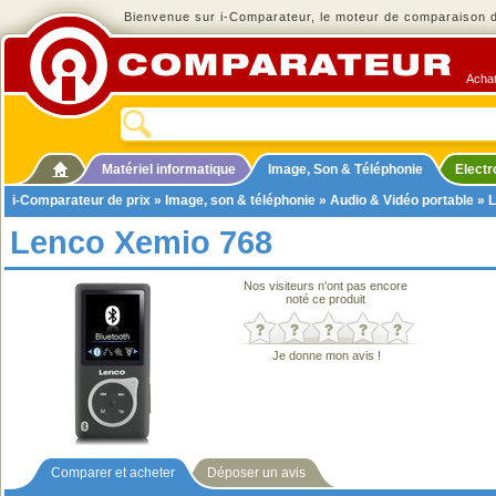
Bienvenue sur i-Comparateur, le moteur de comparaison de
Achat
Matériel informatique
Image, Son & Téléphonie
Elect
i-Comparateur de prix
»
Image, son & téléphonie
»
Audio & Vidéo portable
»
L
Lenco Xemio 768
Nos visiteurs n'ont pas encore
noté ce produit
Je donne mon avis !
Comparer et acheter
Déposer un avis