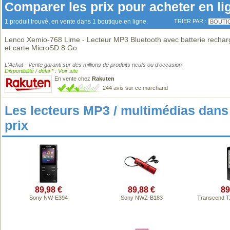
Comparer les prix pour acheter en li
1 produit trouvé, en vente dans 1 boutique en ligne.
TRIER PAR :
BOUTI
Lenco Xemio-768 Lime - Lecteur MP3 Bluetooth avec batterie rechar
et carte MicroSD 8 Go
L'Achat - Vente garanti sur des millions de produits neufs ou d'occasion
Disponibilité / délai * : Voir site
En vente chez
Rakuten
244 avis sur ce marchand
Les lecteurs MP3 / multimédias da
prix
89,98 €
89,88 €
89
Sony NW-E394
Sony NWZ-B183
Transcend T.