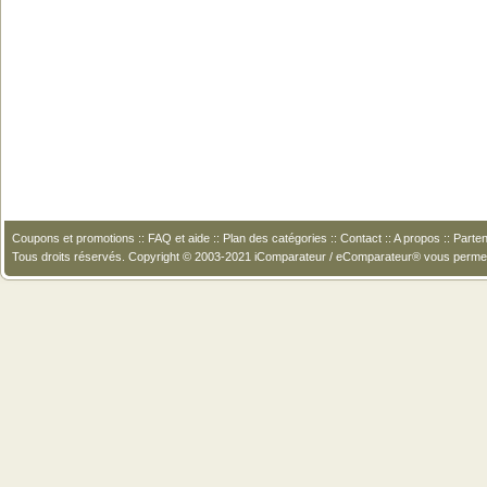
Coupons et promotions
::
FAQ et aide
::
Plan des catégories
::
Contact
::
A propos
::
Parten
Tous droits réservés. Copyright © 2003-2021 iComparateur / eComparateur® vous perme