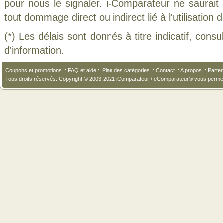
pour nous le signaler. i-Comparateur ne saurait
tout dommage direct ou indirect lié à l'utilisation 
(*) Les délais sont donnés à titre indicatif, cons
d'information.
Coupons et promotions
::
FAQ et aide
::
Plan des catégories
::
Contact
::
A propos
::
Parten
Tous droits réservés. Copyright © 2003-2021 iComparateur / eComparateur® vous perme