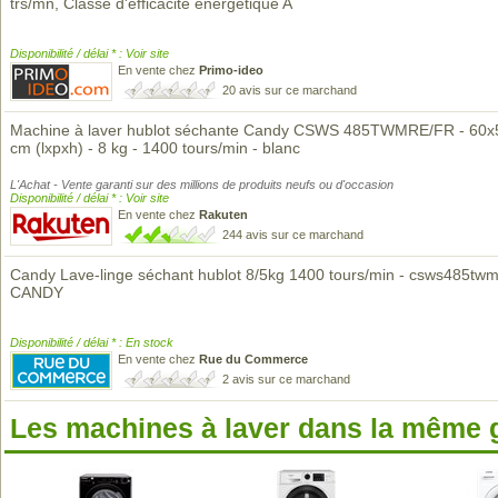
trs/mn, Classe d'efficacité énergétique A
Disponibilité / délai * : Voir site
En vente chez
Primo-ideo
20 avis sur ce marchand
Machine à laver hublot séchante Candy CSWS 485TWMRE/FR - 60x
cm (lxpxh) - 8 kg - 1400 tours/min - blanc
L'Achat - Vente garanti sur des millions de produits neufs ou d'occasion
Disponibilité / délai * : Voir site
En vente chez
Rakuten
244 avis sur ce marchand
Candy Lave-linge séchant hublot 8/5kg 1400 tours/min - csws485twm
CANDY
Disponibilité / délai * : En stock
En vente chez
Rue du Commerce
2 avis sur ce marchand
Les machines à laver dans la même