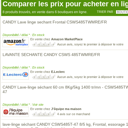
Comparer les prix pour acheter en li
8 produits trouvés, en vente dans 6 boutiques en ligne.
TRIER PAR :
BOUTI
CANDY Lave linge sechant Frontal CSWS485TWMRE/FR
Disponibilité / délai * : En stock
En vente chez
Amazon MarketPlace
Aucun avis, soyez le premier à déposer le votre
LAVANTE SECHANTE CANDY CSWS 485TWMRE/FR
Disponibilité / délai * : En stock
En vente chez
E.Leclerc
Aucun avis, soyez le premier à déposer le votre
CANDY Lave-linge séchant 60 cm 8Kg/5kg 1400 tr/mn - CSWS485
47
Disponibilité / délai * : Voir site
En vente chez
J'équipe ma maison
4 avis sur ce marchand
lave-linge séchant CANDY CSWS485T-47 8/5 kg, Frontal, essorage 