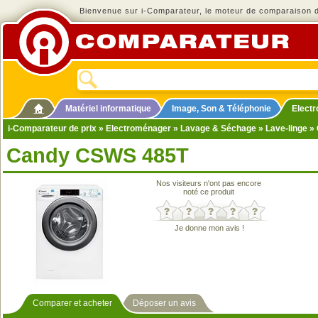
Bienvenue sur i-Comparateur, le moteur de comparaison de
Matériel informatique
Image, Son & Téléphonie
Elect
i-Comparateur de prix
»
Electroménager
»
Lavage & Séchage
»
Lave-linge
» 
Candy CSWS 485T
Nos visiteurs n'ont pas encore
noté ce produit
Je donne mon avis !
Comparer et acheter
Déposer un avis