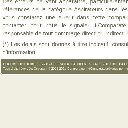
Des erreurs peuvent apparaître, particulièreme
références de la catégorie
Aspirateurs
dans les 
vous constatez une erreur dans cette compar
contacter
pour nous le signaler. i-Comparate
responsable de tout dommage direct ou indirect lié 
(*) Les délais sont donnés à titre indicatif, cons
d'information.
Coupons et promotions
::
FAQ et aide
::
Plan des catégories
::
Contact
::
A propos
::
Parten
Tous droits réservés. Copyright © 2003-2021 iComparateur / eComparateur® vous perme