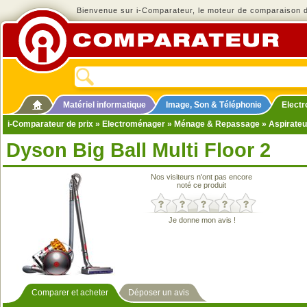
Bienvenue sur i-Comparateur, le moteur de comparaison de
Matériel informatique
Image, Son & Téléphonie
Elect
i-Comparateur de prix
»
Electroménager
»
Ménage & Repassage
»
Aspirateu
Dyson Big Ball Multi Floor 2
Nos visiteurs n'ont pas encore
noté ce produit
Je donne mon avis !
Comparer et acheter
Déposer un avis