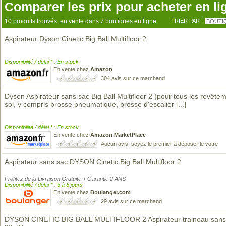
Comparer les prix pour acheter en li
10 produits trouvés, en vente dans 7 boutiques en ligne.
TRIER PAR :
BOUTI
Aspirateur Dyson Cinetic Big Ball Multifloor 2
Disponibilité / délai * : En stock
En vente chez
Amazon
304 avis sur ce marchand
Dyson Aspirateur sans sac Big Ball Multifloor 2 (pour tous les revête
sol, y compris brosse pneumatique, brosse d'escalier
[...]
Disponibilité / délai * : En stock
En vente chez
Amazon MarketPlace
Aucun avis, soyez le premier à déposer le votre
Aspirateur sans sac DYSON Cinetic Big Ball Multifloor 2
Profitez de la Livraison Gratuite + Garantie 2 ANS
Disponibilité / délai * : 5 à 6 jours
En vente chez
Boulanger.com
29 avis sur ce marchand
DYSON CINETIC BIG BALL MULTIFLOOR 2 Aspirateur traineau sans 