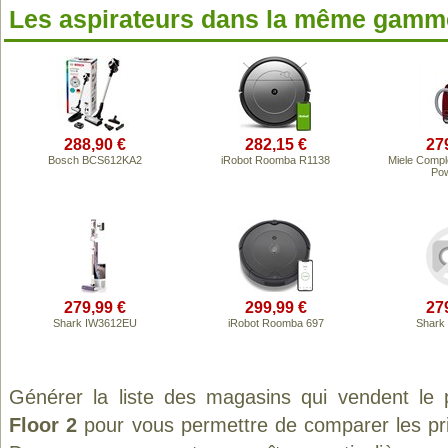
Les aspirateurs dans la même gamme
288,90 €
282,15 €
27
Bosch BCS612KA2
iRobot Roomba R1138
Miele Comp
Pow
279,99 €
299,99 €
27
Shark IW3612EU
iRobot Roomba 697
Shark
Générer la liste des magasins qui vendent le 
Floor 2
pour vous permettre de comparer les pri