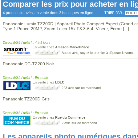
Comparer les prix pour acheter en li
4 produits trouvés, en vente dans 3 boutiques en ligne.
TRIER PAR :
BOUTI
Panasonic Lumix TZ200D | Appareil Photo Compact Expert (Grand c
Type 1 Pouce 20MP, Zoom Leica 15x F3.3-6.4, Viseur, Écran
[...]
Disponibilité / délai * : 4 à 5 jours
En vente chez
Amazon MarketPlace
Aucun avis, soyez le premier à déposer le votre
Panasonic DC-TZ200 Noir
Disponibilité / délai * : En stock
En vente chez
LDLC
223 avis sur ce marchand
Panasonic TZ200D Gris
Disponibilité / délai * : En stock
En vente chez
Rue du Commerce
2 avis sur ce marchand
Les appareils photo numériques da