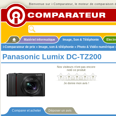
Bienvenue sur i-Comparateur, le moteur de comparaison de
Matériel informatique
Image, Son & Téléphonie
Elect
i-Comparateur de prix
»
Image, son & téléphonie
»
Photo & Vidéo numérique
Panasonic Lumix DC-TZ200
Nos visiteurs n'ont pas encore
noté ce produit
Je donne mon avis !
Comparer et acheter
Déposer un avis