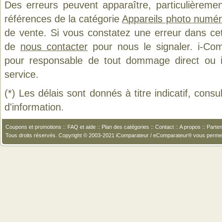
Des erreurs peuvent apparaître, particulièreme
références de la catégorie
Appareils photo numér
de vente. Si vous constatez une erreur dans ce
de
nous contacter
pour nous le signaler. i-Com
pour responsable de tout dommage direct ou indi
service.
(*) Les délais sont donnés à titre indicatif, cons
d'information.
Coupons et promotions
::
FAQ et aide
::
Plan des catégories
::
Contact
::
A propos
::
Parten
Tous droits réservés. Copyright © 2003-2021 iComparateur / eComparateur® vous perme