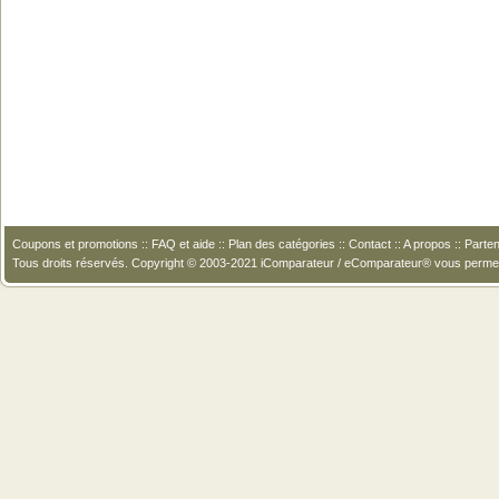
Coupons et promotions
::
FAQ et aide
::
Plan des catégories
::
Contact
::
A propos
::
Parten
Tous droits réservés. Copyright © 2003-2021 iComparateur / eComparateur® vous perme