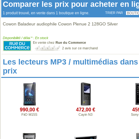
Comparer les prix pour acheter en li
1 produit trouvé, en vente dans 1 boutique en ligne.
TRIER PAR :
BOUTI
Cowon Baladeur audiophile Cowon Plenue 2 128GO Silver
Disponibilité / délai * : En stock
En vente chez
Rue du Commerce
2 avis sur ce marchand
Les lecteurs MP3 / multimédias da
prix
990,00 €
472,00 €
45
FiiO M15S
Cayin N3
Sony