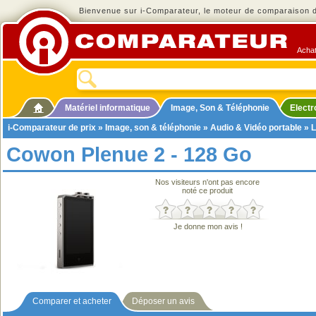
Bienvenue sur i-Comparateur, le moteur de comparaison de
Achat
Matériel informatique
Image, Son & Téléphonie
Elect
i-Comparateur de prix
»
Image, son & téléphonie
»
Audio & Vidéo portable
»
L
Cowon Plenue 2 - 128 Go
Nos visiteurs n'ont pas encore
noté ce produit
Je donne mon avis !
Comparer et acheter
Déposer un avis