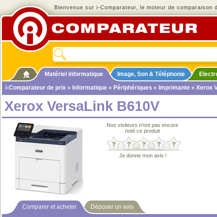
Bienvenue sur i-Comparateur, le moteur de comparaison de
Matériel informatique
Image, Son & Téléphonie
Elect
i-Comparateur de prix
»
Informatique
»
Périphériques
»
Imprimante
» Xerox 
Xerox VersaLink B610V
Nos visiteurs n'ont pas encore
noté ce produit
Je donne mon avis !
Comparer et acheter
Déposer un avis