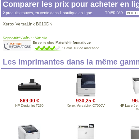
Comparer les prix pour acheter en li
2 produits trouvés, en vente dans 1 boutique en ligne.
TRIER PAR :
BOUTI
Xerox VersaLink B610DN
Disponibilité / délai * : Voir site
En vente chez
Materiel-Informatique
11 avis sur ce marchand
Les imprimantes dans la même gamm
869,00 €
930,25 €
96
HP Designjet T250
Xerox VersaLink C7000V
HP LaserJet 
M