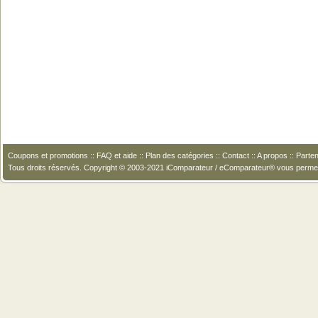
Coupons et promotions
::
FAQ et aide
::
Plan des catégories
::
Contact
::
A propos
::
Parten
Tous droits réservés. Copyright © 2003-2021 iComparateur / eComparateur® vous perme