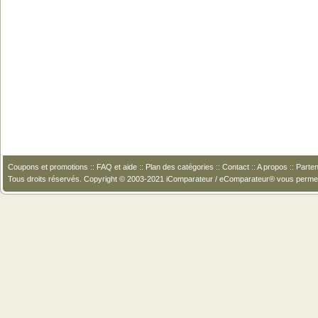
Coupons et promotions
::
FAQ et aide
::
Plan des catégories
::
Contact
::
A propos
::
Parten
Tous droits réservés. Copyright © 2003-2021 iComparateur / eComparateur® vous perme