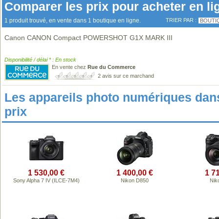
Comparer les prix pour acheter en li
1 produit trouvé, en vente dans 1 boutique en ligne.
TRIER PAR :
BOUTI
Canon CANON Compact POWERSHOT G1X MARK III
Disponibilité / délai * : En stock
En vente chez
Rue du Commerce
2 avis sur ce marchand
Les appareils photo numériques da
prix
1 530,00 €
1 400,00 €
1 7
Sony Alpha 7 IV (ILCE-7M4)
Nikon D850
Niko