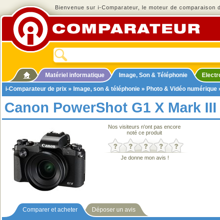
Bienvenue sur i-Comparateur, le moteur de comparaison de
Matériel informatique
Image, Son & Téléphonie
Elect
i-Comparateur de prix
»
Image, son & téléphonie
»
Photo & Vidéo numérique
Canon PowerShot G1 X Mark III
Nos visiteurs n'ont pas encore
noté ce produit
Je donne mon avis !
Comparer et acheter
Déposer un avis