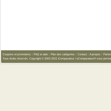
Coupons et promotions
::
FAQ et aide
::
Plan des catégories
::
Contact
::
A propos
::
Parten
Tous droits réservés. Copyright © 2003-2021 iComparateur / eComparateur® vous perme