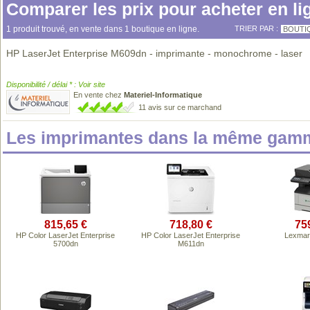
Comparer les prix pour acheter en li
1 produit trouvé, en vente dans 1 boutique en ligne.
TRIER PAR :
BOUTI
HP LaserJet Enterprise M609dn - imprimante - monochrome - laser
Disponibilité / délai * : Voir site
En vente chez
Materiel-Informatique
11 avis sur ce marchand
Les imprimantes dans la même gamm
815,65 €
718,80 €
75
HP Color LaserJet Enterprise
HP Color LaserJet Enterprise
Lexmar
5700dn
M611dn