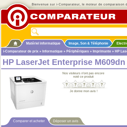
Bienvenue sur i-Comparateur, le moteur de comparaison de
Matériel informatique
Image, Son & Téléphonie
Elect
i-Comparateur de prix
»
Informatique
»
Périphériques
»
Imprimante
» HP Las
HP LaserJet Enterprise M609dn
Nos visiteurs n'ont pas encore
noté ce produit
Je donne mon avis !
Comparer et acheter
Déposer un avis