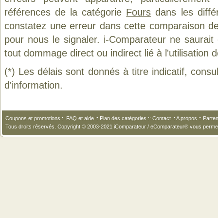
références de la catégorie
Fours
dans les diffé
constatez une erreur dans cette comparaison de
pour nous le signaler. i-Comparateur ne saurait
tout dommage direct ou indirect lié à l'utilisation 
(*) Les délais sont donnés à titre indicatif, cons
d'information.
Coupons et promotions
::
FAQ et aide
::
Plan des catégories
::
Contact
::
A propos
::
Parten
Tous droits réservés. Copyright © 2003-2021 iComparateur / eComparateur® vous perme