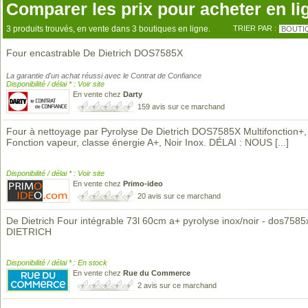
Comparer les prix pour acheter en li
3 produits trouvés, en vente dans 3 boutiques en ligne.
TRIER PAR :
BOUTI
Four encastrable De Dietrich DOS7585X
La garantie d'un achat réussi avec le Contrat de Confiance
Disponibilité / délai * : Voir site
En vente chez
Darty
159 avis sur ce marchand
Four à nettoyage par Pyrolyse De Dietrich DOS7585X Multifonction+,
Fonction vapeur, classe énergie A+, Noir Inox. DÉLAI : NOUS
[...]
Disponibilité / délai * : Voir site
En vente chez
Primo-ideo
20 avis sur ce marchand
De Dietrich Four intégrable 73l 60cm a+ pyrolyse inox/noir - dos7585
DIETRICH
Disponibilité / délai * : En stock
En vente chez
Rue du Commerce
2 avis sur ce marchand