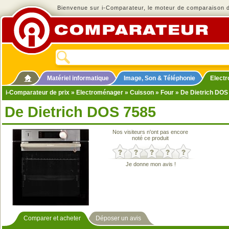
Bienvenue sur i-Comparateur, le moteur de comparaison de
Matériel informatique
Image, Son & Téléphonie
Elect
i-Comparateur de prix
»
Electroménager
»
Cuisson
»
Four
» De Dietrich DOS
De Dietrich DOS 7585
Nos visiteurs n'ont pas encore
noté ce produit
Je donne mon avis !
Comparer et acheter
Déposer un avis