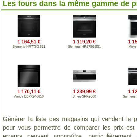
Les fours dans la même gamme de p
1 164,51 €
1 119,20 €
1 1
Siemens HR776G3B1
Siemens HR675GBS1
Miele
1 170,11 €
1 239,99 €
1 1
Amica EBPX946610
Smeg SFR9300
Siemens
Générer la liste des magasins qui vendent le 
pour vous permettre de comparer les prix est
erreurs peuvent apparaître, particulièremen