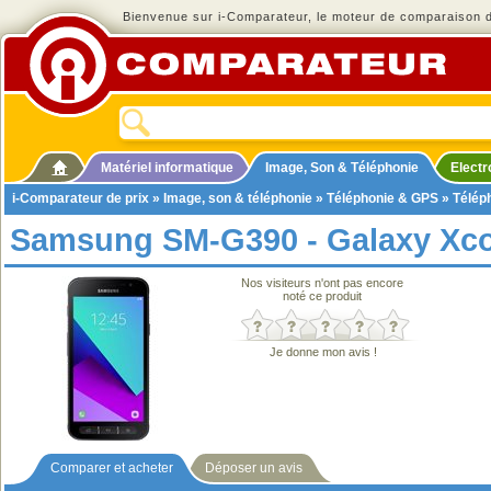
Bienvenue sur i-Comparateur, le moteur de comparaison de
Matériel informatique
Image, Son & Téléphonie
Elect
i-Comparateur de prix
»
Image, son & téléphonie
»
Téléphonie & GPS
»
Télép
Samsung SM-G390 - Galaxy Xco
Nos visiteurs n'ont pas encore
noté ce produit
Je donne mon avis !
Comparer et acheter
Déposer un avis