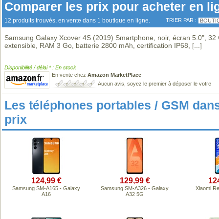
Comparer les prix pour acheter en li
12 produits trouvés, en vente dans 1 boutique en ligne.
TRIER PAR :
BOUTI
Samsung Galaxy Xcover 4S (2019) Smartphone, noir, écran 5.0", 32
extensible, RAM 3 Go, batterie 2800 mAh, certification IP68,
[...]
Disponibilité / délai * : En stock
En vente chez
Amazon MarketPlace
Aucun avis, soyez le premier à déposer le votre
Les téléphones portables / GSM da
prix
124,99 €
129,99 €
12
Samsung SM-A165 - Galaxy
Samsung SM-A326 - Galaxy
Xiaomi R
A16
A32 5G