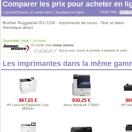
Comparer les prix pour acheter en li
1 produit trouvé, en vente dans 1 boutique en ligne.
TRIER PAR :
BOUTI
Brother RuggedJet RJ-2150 - imprimante de recus - Noir et blanc -
thermique direct
Disponibilité / délai * : En stock
En vente chez
inmac wstore
Aucun avis, soyez le premier à déposer le votre
Les imprimantes dans la même gamm
967,01 €
930,25 €
86
HP LaserJet Enterprise Color
Xerox VersaLink C7000V
HP Des
M652dn