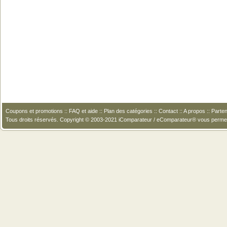
Coupons et promotions
::
FAQ et aide
::
Plan des catégories
::
Contact
::
A propos
::
Parten
Tous droits réservés. Copyright © 2003-2021 iComparateur / eComparateur® vous perme