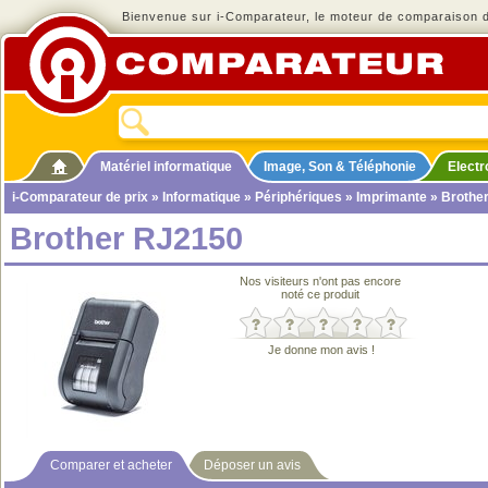
Bienvenue sur i-Comparateur, le moteur de comparaison de
Matériel informatique
Image, Son & Téléphonie
Elect
i-Comparateur de prix
»
Informatique
»
Périphériques
»
Imprimante
» Brothe
Brother RJ2150
Nos visiteurs n'ont pas encore
noté ce produit
Je donne mon avis !
Comparer et acheter
Déposer un avis