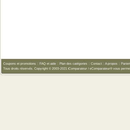
Coupons et promotions
::
FAQ et aide
::
Plan des catégories
::
Contact
::
A propos
::
Parten
Tous droits réservés. Copyright © 2003-2021 iComparateur / eComparateur® vous perme