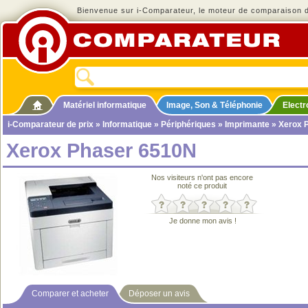
Bienvenue sur i-Comparateur, le moteur de comparaison de
Matériel informatique
Image, Son & Téléphonie
Elect
i-Comparateur de prix
»
Informatique
»
Périphériques
»
Imprimante
» Xerox 
Xerox Phaser 6510N
Nos visiteurs n'ont pas encore
noté ce produit
Je donne mon avis !
Comparer et acheter
Déposer un avis