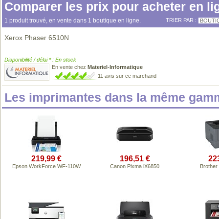
Comparer les prix pour acheter en li
1 produit trouvé, en vente dans 1 boutique en ligne.
TRIER PAR :
BOUTI
Xerox Phaser 6510N
Disponibilité / délai * : En stock
En vente chez
Materiel-Informatique
11 avis sur ce marchand
Les imprimantes dans la même gamm
219,99 €
196,51 €
22
Epson WorkForce WF-110W
Canon Pixma iX6850
Brothe