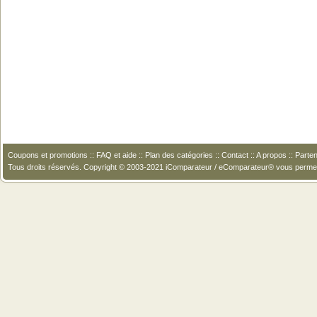
Coupons et promotions
::
FAQ et aide
::
Plan des catégories
::
Contact
::
A propos
::
Parten
Tous droits réservés. Copyright © 2003-2021 iComparateur / eComparateur® vous perme