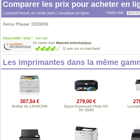
Comparer les prix pour acheter en li
1 produit trouvé, en vente dans 1 boutique en ligne.
TRIER PAR :
BOUTI
Xerox Phaser 3330DNI
Disponibilité / délai * : Voir site
En vente chez
Materiel-Informatique
11 avis sur ce marchand
Les imprimantes dans la même gamm
307,54 €
279,00 €
27
Brother HL-L8240CDW
Epson Expression Photo HD
Lexmar
XP-15000