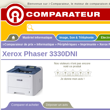
Bienvenue sur i-Comparateur, le moteur de comparaison de
Matériel informatique
Image, Son & Téléphonie
Elect
i-Comparateur de prix
»
Informatique
»
Périphériques
»
Imprimante
» Xerox 
Xerox Phaser 3330DNI
Nos visiteurs n'ont pas encore
noté ce produit
Je donne mon avis !
Comparer et acheter
Déposer un avis