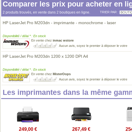
Comparer les prix pour acheter en li
2 produits trouvés, en vente dans 2 boutiques en ligne.
TRIER PAR :
BOUTI
HP LaserJet Pro M203dn - imprimante - monochrome - laser
Disponibilité / délai * : En stock
En vente chez
inmac wstore
Aucun avis, soyez le premier à déposer le votre
HP LaserJet Pro M203dn 1200 x 1200 DPI A4
Disponibilité / délai * : En stock
En vente chez
MisterOops
Aucun avis, soyez le premier à déposer le votre
Les imprimantes dans la même gamm
249,00 €
267,49 €
25