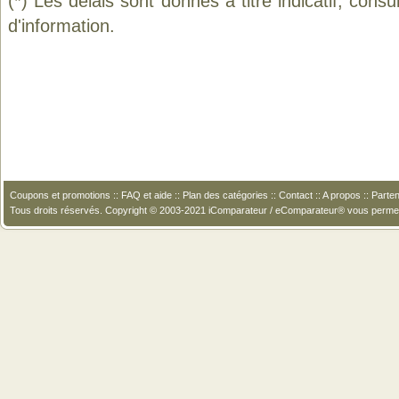
(*) Les délais sont donnés à titre indicatif, cons
d'information.
Coupons et promotions
::
FAQ et aide
::
Plan des catégories
::
Contact
::
A propos
::
Parten
Tous droits réservés. Copyright © 2003-2021 iComparateur / eComparateur® vous perme