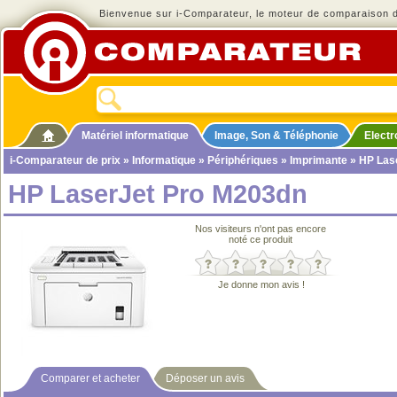
Bienvenue sur i-Comparateur, le moteur de comparaison de
Matériel informatique
Image, Son & Téléphonie
Elect
i-Comparateur de prix
»
Informatique
»
Périphériques
»
Imprimante
» HP Las
HP LaserJet Pro M203dn
Nos visiteurs n'ont pas encore
noté ce produit
Je donne mon avis !
Comparer et acheter
Déposer un avis