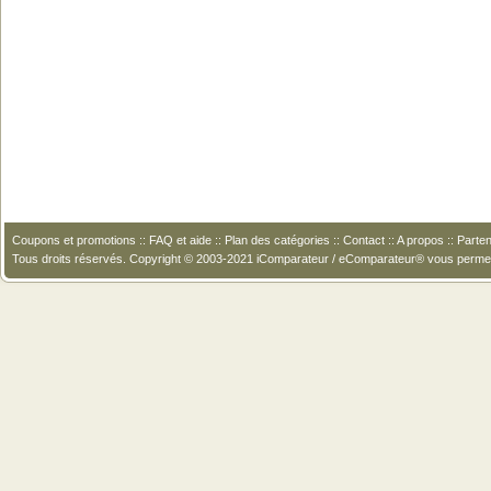
Coupons et promotions
::
FAQ et aide
::
Plan des catégories
::
Contact
::
A propos
::
Parten
Tous droits réservés. Copyright © 2003-2021 iComparateur / eComparateur® vous perme