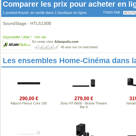
Comparer les prix pour acheter en li
1 produit trouvé, en vente dans 1 boutique en ligne.
TRIER PAR :
BOUTI
SoundStage - HTL5130B
Disponibilité / délai * : Voir site
En vente chez
Atlanpolis.com
45 avis sur ce marchand
Les ensembles Home-Cinéma dans l
290,00 €
279,00 €
31
Klipsch Flexus Core 100
Sony HT-B600 - Bravia Theatre
Yamah
Bar 6