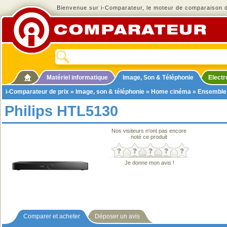
Bienvenue sur i-Comparateur, le moteur de comparaison de
Matériel informatique
Image, Son & Téléphonie
Elect
i-Comparateur de prix
»
Image, son & téléphonie
»
Home cinéma
»
Ensemble
Philips HTL5130
Nos visiteurs n'ont pas encore
noté ce produit
Je donne mon avis !
Comparer et acheter
Déposer un avis