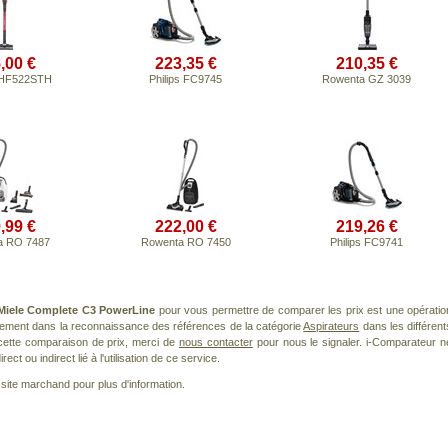
,00 €
223,35 €
210,35 €
 HF522STH
Philips FC9745
Rowenta GZ 3039
,99 €
222,00 €
219,26 €
a RO 7487
Rowenta RO 7450
Philips FC9741
Miele Complete C3 PowerLine
pour vous permettre de comparer les prix est une opératio
èrement dans la reconnaissance des références de la catégorie
Aspirateurs
dans les différent
cette comparaison de prix, merci de
nous contacter
pour nous le signaler. i-Comparateur n
t ou indirect lié à l'utilisation de ce service.
le site marchand pour plus d'information.