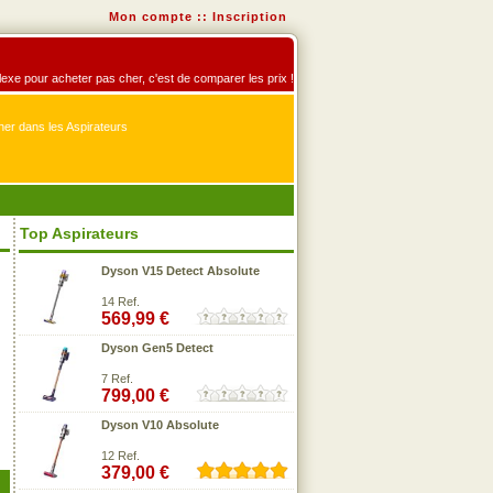
Mon compte
::
Inscription
éflexe pour acheter pas cher, c'est de comparer les prix !
er dans les Aspirateurs
Top Aspirateurs
Dyson V15 Detect Absolute
14 Ref.
569,99 €
Dyson Gen5 Detect
7 Ref.
799,00 €
Dyson V10 Absolute
12 Ref.
379,00 €