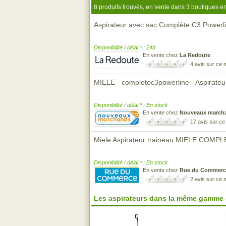
8 produits trouvés, en vente dans 3 boutiques en
Aspirateur avec sac Complète C3 Powerl
Disponibilité / délai * : 24h
En vente chez
La Redoute
4 avis sur ce
MIELE - completec3powerline - Aspirateu
Disponibilité / délai * : En stock
En vente chez
Nouveaux march
17 avis sur c
Miele Aspirateur traineau MIELE CO
Disponibilité / délai * : En stock
En vente chez
Rue du Commerc
2 avis sur ce
Les aspirateurs dans la même gamme 