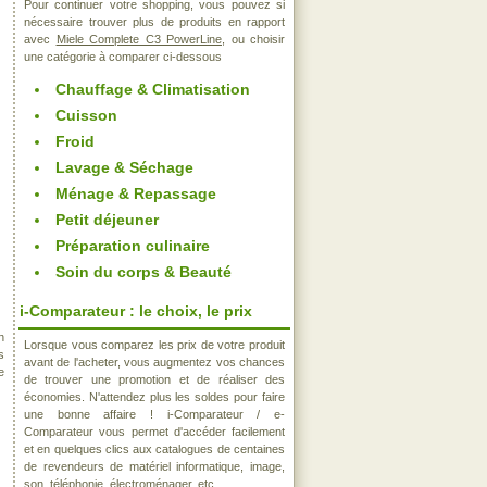
Pour continuer votre shopping, vous pouvez si
nécessaire trouver plus de produits en rapport
avec
Miele Complete C3 PowerLine
, ou choisir
une catégorie à comparer ci-dessous
Chauffage & Climatisation
Cuisson
Froid
Lavage & Séchage
Ménage & Repassage
Petit déjeuner
Préparation culinaire
Soin du corps & Beauté
i-Comparateur : le choix, le prix
n
Lorsque vous comparez les prix de votre produit
s
avant de l'acheter, vous augmentez vos chances
e
de trouver une promotion et de réaliser des
économies. N'attendez plus les soldes pour faire
une bonne affaire ! i-Comparateur / e-
Comparateur vous permet d'accéder facilement
et en quelques clics aux catalogues de centaines
de revendeurs de matériel informatique, image,
son, téléphonie, électroménager, etc..