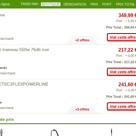
 ligne.
TRIER PAR :
BOUTIQUE
DÉSIGNATION
PRIX
PORT
PRIX TOTAL
ine
349,99 
Port : + 5,95 
Prix Total : 355,94 
Voir cette offre
 marchand
+2 offres
r traineau 550w 76db noir
217,22 
Port : + 0,00 
Prix Total : 217,22 
ands
Voir cette offre
e marchand
MPLETEC3FLEXPOWERLINE
241,60 
Port : + 0,00 
Prix Total : 241,60 
e
Voir cette offre
 marchand
+3 offres
de prix