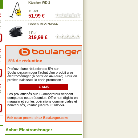
Kärcher WD 2
11 Ref.
€
51,99 €
€
Bosch BGS7MS64
€
4 Ref.
319,99 €
€
€
5% de réduction
€
Profitez d'une réduction de 5% sur
Boulanger.com pour l'achat d'un produit gros
électroménager (à partir de 449 euro). Pour en
profiter, saisissez le code promotion :
€
GAM5
€
Les prix affichés sur i-Comparateur tiennent
compte de cette réduction. Offre non éligible en
€
magasin et sur les opérations commerciales et
nouveautés, valable jusqu'au 31/05/24.
Voir cette promo chez Boulanger.com
Achat Electroménager