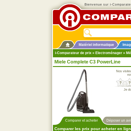
Bienvenue sur i-Comparateu
Matériel informatique
Imag
i-Comparateur de prix
»
Electroménager
»
Mé
Miele Complete C3 PowerLine
Nos visite
no
Je d
Comparer et acheter
Déposer un avi
Comparer les prix pour acheter en lig