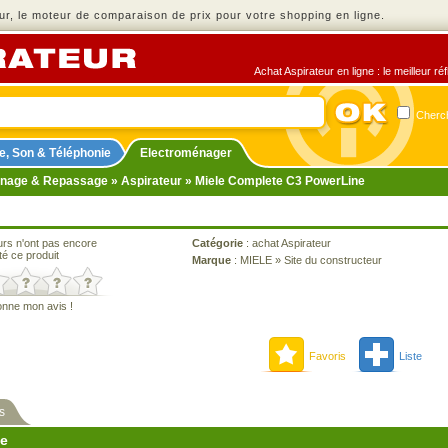
r, le moteur de comparaison de prix pour votre shopping en ligne.
Achat Aspirateur en ligne : le meilleur r
Cherch
e, Son & Téléphonie
Electroménager
nage & Repassage
»
Aspirateur
» Miele Complete C3 PowerLine
urs n'ont pas encore
Catégorie
:
achat Aspirateur
té ce produit
Marque
:
MIELE
»
Site du constructeur
onne mon avis !
Favoris
Liste
s
ne