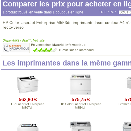
Comparer les prix pour acheter en li
1 produit trouvé, en vente dans 1 boutique en ligne.
TRIER PAR :
BOUTI
HP Color laserJet Enterprise M553dn imprimante laser couleur A4 ré
recto-verso
Disponibilité / délai * : Voir site
En vente chez
Materiel-Informatique
11 avis sur ce marchand
Les imprimantes dans la même gamm
562,80 €
575,75 €
57
HP LaserJet Enterprise
HP Color LaserJet Enterprise
Brother
M507dn
M554dn