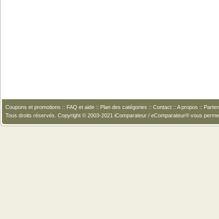
Coupons et promotions
::
FAQ et aide
::
Plan des catégories
::
Contact
::
A propos
::
Parten
Tous droits réservés. Copyright © 2003-2021 iComparateur / eComparateur® vous perme