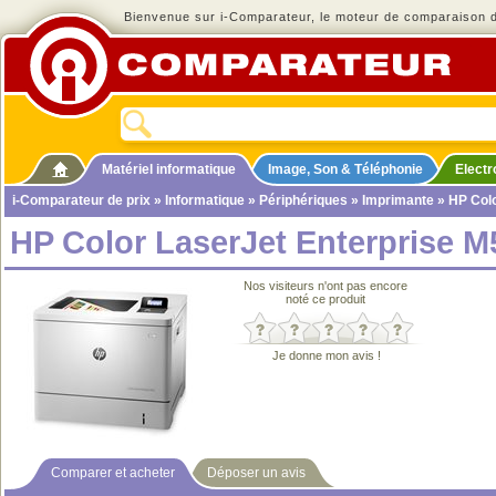
Bienvenue sur i-Comparateur, le moteur de comparaison de
Matériel informatique
Image, Son & Téléphonie
Elect
i-Comparateur de prix
»
Informatique
»
Périphériques
»
Imprimante
» HP Colo
HP Color LaserJet Enterprise 
Nos visiteurs n'ont pas encore
noté ce produit
Je donne mon avis !
Comparer et acheter
Déposer un avis