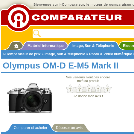
Bienvenue sur i-Comparateur, le moteur de comparaison de
Matériel informatique
Image, Son & Téléphonie
Elect
i-Comparateur de prix
»
Image, son & téléphonie
»
Photo & Vidéo numérique
Olympus OM-D E-M5 Mark II
Nos visiteurs n'ont pas encore
noté ce produit
Je donne mon avis !
Comparer et acheter
Déposer un avis