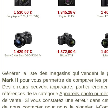
1 530,00 €
1 345,28 €
1 4
Sony Alpha 7 IV (ILCE-7M4)
Fujifilm X-T5
Canon EO
1 429,97 €
1 372,00 €
1 4
Sony CyberShot DSC-RX10 IV
Nikon Z7 II
Nik
Générer la liste des magasins qui vendent le 
Mark II
pour vous permettre de comparer les pri
Des erreurs peuvent apparaître, particulièreme
références de la catégorie
Appareils photo numér
de vente. Si vous constatez une erreur dans ce
de
nous contacter
pour nous le signaler. i-Com