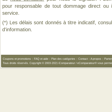
pour responsable de tout dommage direct ou indi
service.
(*) Les délais sont donnés à titre indicatif, cons
d'information.
Coupons et promotions
::
FAQ et aide
::
Plan des catégories
::
Contact
::
A propos
::
Parten
Tous droits réservés. Copyright © 2003-2021 iComparateur / eComparateur® vous perme