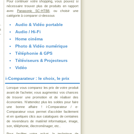
Pour continuer votre shopping, vous pouvez si
nécessaire trouver plus de produits en rapport
avec
Panasonic SC-HTB8
, ou choisir une
catégorie à comparer ci-dessous
Audio & Vidéo portable
.
s
Audio / Hi-Fi
-
Home cinéma
Photo & Vidéo numérique
Téléphonie & GPS
Téléviseurs & Projecteurs
Vidéo
i-Comparateur : le choix, le prix
Lorsque vous comparez les prix de votre produit
avant de l'acheter, vous augmentez vos chances
de trouver une promotion et de réaliser des
économies. N'attendez plus les soldes pour faire
une bonne affaire ! i-Comparateur / e-
Comparateur vous permet d'accéder facilement
et en quelques clics aux catalogues de centaines
de revendeurs de matériel informatique, image,
son, téléphonie, électroménager, etc..
Pour faciliter votre achat, la technique de