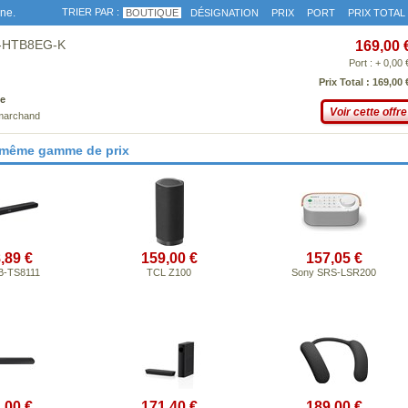
gne.
TRIER PAR :
BOUTIQUE
DÉSIGNATION
PRIX
PORT
PRIX TOTAL
C-HTB8EG-K
169,00 
Port : + 0,00 
Prix Total : 169,00 
e
Voir cette offre
 marchand
 même gamme de prix
,89 €
159,00 €
157,05 €
B-TS8111
TCL Z100
Sony SRS-LSR200
,00 €
171,40 €
189,00 €