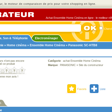
r, le moteur de comparaison de prix pour votre shopping en ligne.
Achat Ensemble Home Cinéma en ligne : le meilleur réfl
Cherch
e, Son & Téléphonie
Electroménager
nie
»
Home cinéma
»
Ensemble Home Cinéma
» Panasonic SC-HTB8
urs n'ont pas encore
Catégorie
:
achat Ensemble Home Cinéma
té ce produit
Marque
:
PANASONIC
»
Site du constructeur
onne mon avis !
Favoris
Liste
s
ne