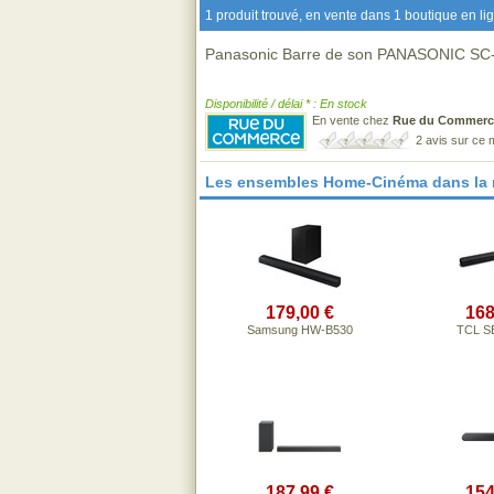
1 produit trouvé, en vente dans 1 boutique en li
Panasonic Barre de son PANASONIC S
Disponibilité / délai * : En stock
En vente chez
Rue du Commerc
2 avis sur ce
Les ensembles Home-Cinéma dans la
179,00 €
168
Samsung HW-B530
TCL S
187,99 €
154