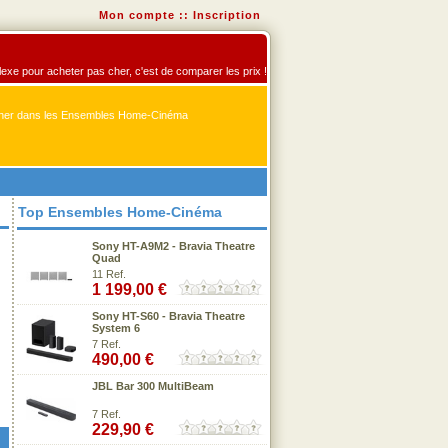
Mon compte
::
Inscription
exe pour acheter pas cher, c'est de comparer les prix !
er dans les Ensembles Home-Cinéma
Top Ensembles Home-Cinéma
Sony HT-A9M2 - Bravia Theatre
Quad
11 Ref.
1 199,00 €
Sony HT-S60 - Bravia Theatre
System 6
7 Ref.
490,00 €
JBL Bar 300 MultiBeam
7 Ref.
229,90 €