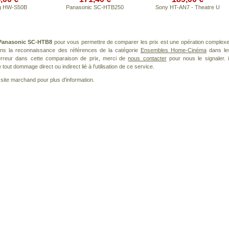
g HW-S50B
Panasonic SC-HTB250
Sony HT-AN7 - Theatre U
Panasonic SC-HTB8
pour vous permettre de comparer les prix est une opération complexe
dans la reconnaissance des références de la catégorie
Ensembles Home-Cinéma
dans le
 erreur dans cette comparaison de prix, merci de
nous contacter
pour nous le signaler. i
ut dommage direct ou indirect lié à l'utilisation de ce service.
le site marchand pour plus d'information.