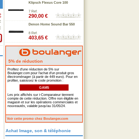
Klipsch Flexus Core 100
7 Ref.
€
290,00 €
€
Denon Home Sound Bar 550
€
8 Ref.
403,65 €
5% de réduction
Profitez d'une réduction de 5% sur
Boulanger.com pour l'achat d'un produit gros
électroménager (à partir de 449 euro). Pour en
profiter, saisissez le code promotion :
GAM5
Les prix affichés sur i-Comparateur tiennent
compte de cette réduction. Offre non éligible en
magasin et sur les opérations commerciales et
nouveautés, valable jusqu'au 31/05/24.
Voir cette promo chez Boulanger.com
Achat Image, son & téléphonie