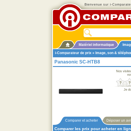
Bienvenue sur i-Comparateu
Matériel informatique
Imag
i-Comparateur de prix
»
Image, son & télépho
Panasonic SC-HTB8
Nos visite
no
Je d
Comparer et acheter
Déposer un avi
Comparer les prix pour acheter en lig