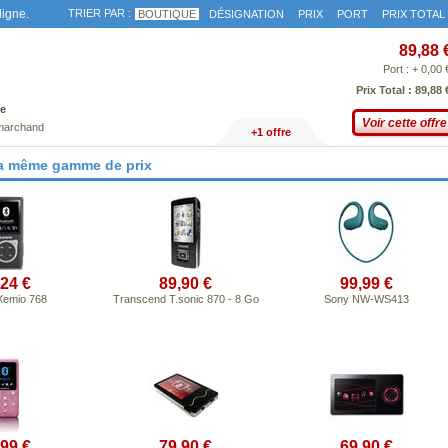
ligne.
TRIER PAR :
BOUTIQUE
DÉSIGNATION
PRIX
PORT
PRIX TOTAL
89,88 
Port : + 0,00 
Prix Total : 89,88 
e
Voir cette offre
 marchand
+1 offre
la même gamme de prix
,24 €
89,90 €
99,99 €
Xemio 768
Transcend T.sonic 870 - 8 Go
Sony NW-WS413
,99 €
79,90 €
69,90 €