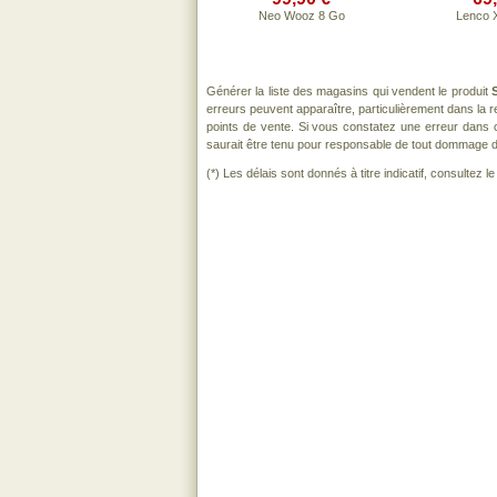
Neo Wooz 8 Go
Lenco 
Générer la liste des magasins qui vendent le produit
erreurs peuvent apparaître, particulièrement dans la
points de vente. Si vous constatez une erreur dans 
saurait être tenu pour responsable de tout dommage direc
(*) Les délais sont donnés à titre indicatif, consultez 