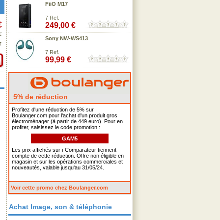
FiiO M17
7 Ref.
€
249,00 €
€
Sony NW-WS413
€
7 Ref.
99,99 €
5% de réduction
Profitez d'une réduction de 5% sur
Boulanger.com pour l'achat d'un produit gros
électroménager (à partir de 449 euro). Pour en
profiter, saisissez le code promotion :
GAM5
Les prix affichés sur i-Comparateur tiennent
compte de cette réduction. Offre non éligible en
magasin et sur les opérations commerciales et
nouveautés, valable jusqu'au 31/05/24.
Voir cette promo chez Boulanger.com
Achat Image, son & téléphonie