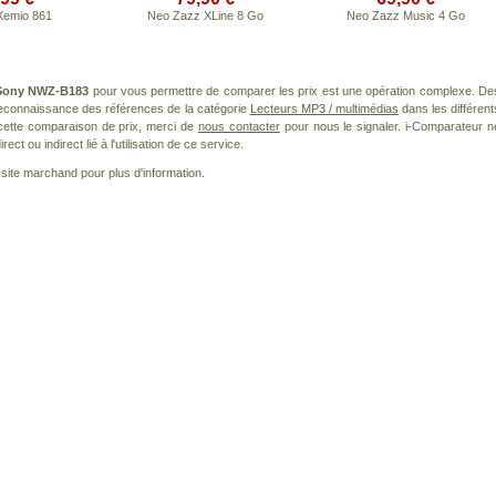
Xemio 861
Neo Zazz XLine 8 Go
Neo Zazz Music 4 Go
Sony NWZ-B183
pour vous permettre de comparer les prix est une opération complexe. De
 reconnaissance des références de la catégorie
Lecteurs MP3 / multimédias
dans les différent
cette comparaison de prix, merci de
nous contacter
pour nous le signaler. i-Comparateur n
t ou indirect lié à l'utilisation de ce service.
le site marchand pour plus d'information.