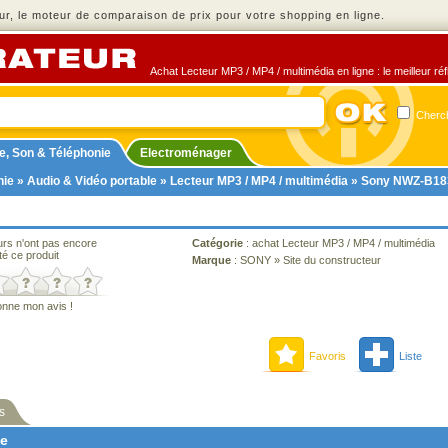
r, le moteur de comparaison de prix pour votre shopping en ligne.
Achat Lecteur MP3 / MP4 / multimédia en ligne : le meilleur ré
Cherch
e, Son & Téléphonie
Electroménager
nie
»
Audio & Vidéo portable
»
Lecteur MP3 / MP4 / multimédia
» Sony NWZ-B18
urs n'ont pas encore
Catégorie
:
achat Lecteur MP3 / MP4 / multimédia
té ce produit
Marque
:
SONY
»
Site du constructeur
onne mon avis !
Favoris
Liste
s
ne