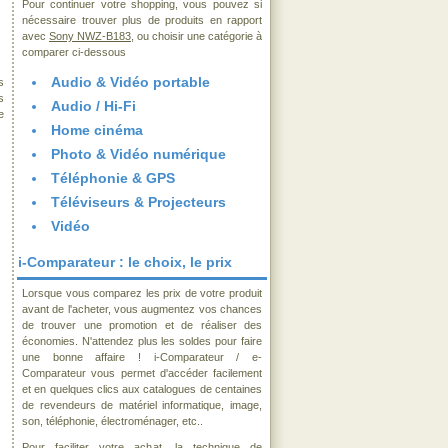
Pour continuer votre shopping, vous pouvez si
nécessaire trouver plus de produits en rapport
avec
Sony NWZ-B183
, ou choisir une catégorie à
comparer ci-dessous
Audio & Vidéo portable
s
s
Audio / Hi-Fi
e
Home cinéma
Photo & Vidéo numérique
Téléphonie & GPS
Téléviseurs & Projecteurs
Vidéo
i-Comparateur : le choix, le prix
Lorsque vous comparez les prix de votre produit
avant de l'acheter, vous augmentez vos chances
de trouver une promotion et de réaliser des
économies. N'attendez plus les soldes pour faire
une bonne affaire ! i-Comparateur / e-
Comparateur vous permet d'accéder facilement
et en quelques clics aux catalogues de centaines
de revendeurs de matériel informatique, image,
son, téléphonie, électroménager, etc..
Pour faciliter votre achat, la technique de