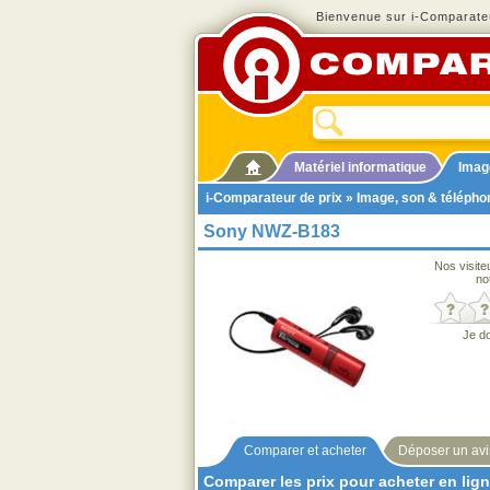
Bienvenue sur i-Comparateu
Matériel informatique
Imag
i-Comparateur de prix
»
Image, son & télépho
Sony NWZ-B183
Nos visite
no
Je d
Comparer et acheter
Déposer un avi
Comparer les prix pour acheter en lig