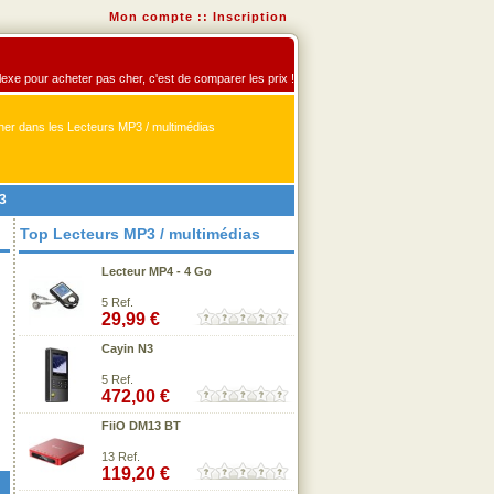
Mon compte
::
Inscription
flexe pour acheter pas cher, c'est de comparer les prix !
er dans les Lecteurs MP3 / multimédias
3
Top Lecteurs MP3 / multimédias
Lecteur MP4 - 4 Go
5 Ref.
29,99 €
Cayin N3
5 Ref.
472,00 €
FiiO DM13 BT
13 Ref.
119,20 €