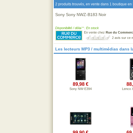
2 produits trouvés, en vente dans 1 boutique en 
Sony Sony NWZ-B183 Noir
Disponibilité / délai * : En stock
En vente chez
Rue du Commerc
2 avis sur ce
Les lecteurs MP3 / multimédias dans 
89,98 €
88
Sony NW-E394
Lenco 
99,90 €
69