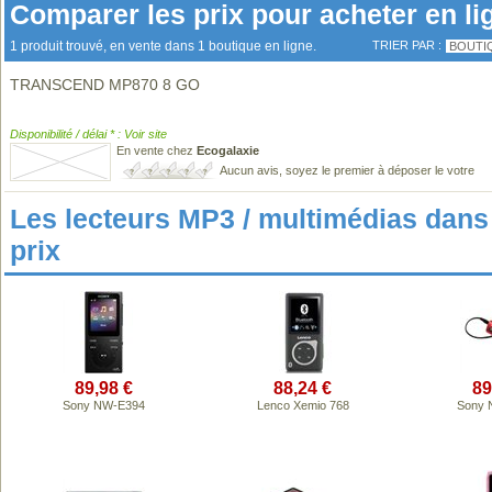
Comparer les prix pour acheter en li
1 produit trouvé, en vente dans 1 boutique en ligne.
TRIER PAR :
BOUTI
TRANSCEND MP870 8 GO
Disponibilité / délai * : Voir site
En vente chez
Ecogalaxie
Aucun avis, soyez le premier à déposer le votre
Les lecteurs MP3 / multimédias da
prix
89,98 €
88,24 €
89
Sony NW-E394
Lenco Xemio 768
Sony 