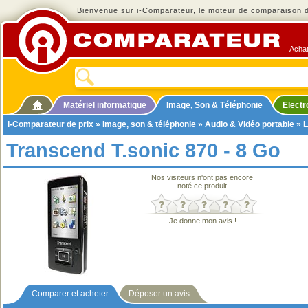
Bienvenue sur i-Comparateur, le moteur de comparaison de
Achat
Matériel informatique
Image, Son & Téléphonie
Elect
i-Comparateur de prix
»
Image, son & téléphonie
»
Audio & Vidéo portable
»
L
Transcend T.sonic 870 - 8 Go
Nos visiteurs n'ont pas encore
noté ce produit
Je donne mon avis !
Comparer et acheter
Déposer un avis