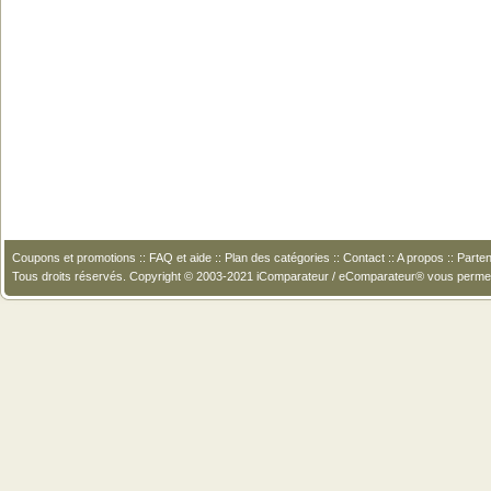
Coupons et promotions
::
FAQ et aide
::
Plan des catégories
::
Contact
::
A propos
::
Parten
Tous droits réservés. Copyright © 2003-2021 iComparateur / eComparateur® vous perme