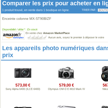
Comparer les prix pour acheter en li
1 produit trouvé, en vente dans 1 boutique en ligne.
TRIER PAR :
BOUTI
Enceinte colonne MX-ST90B/ZF
Disponibilité / délai * : En stock
En vente chez
Amazon MarketPlace
Aucun avis, soyez le premier à déposer le votre
Les appareils photo numériques da
prix
573,00 €
579,00 €
56
Sony Alpha 6400 (ILCE-6400)
Olympus OM-D E-M10 Mark IV
Niko