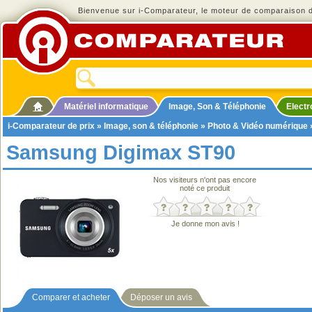
Bienvenue sur i-Comparateur, le moteur de comparaison de
Matériel informatique
Image, Son & Téléphonie
Elect
i-Comparateur de prix
»
Image, son & téléphonie
»
Photo & Vidéo numérique
Samsung Digimax ST90
Nos visiteurs n'ont pas encore
noté ce produit
Je donne mon avis !
Comparer et acheter
Déposer un avis