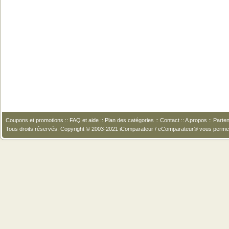
Coupons et promotions
::
FAQ et aide
::
Plan des catégories
::
Contact
::
A propos
::
Parten
Tous droits réservés. Copyright © 2003-2021 iComparateur / eComparateur® vous perme