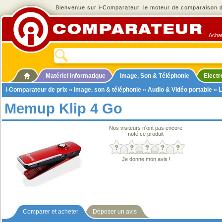
Bienvenue sur i-Comparateur, le moteur de comparaison de
Achat
Matériel informatique
Image, Son & Téléphonie
Elect
i-Comparateur de prix
»
Image, son & téléphonie
»
Audio & Vidéo portable
»
L
Memup Klip 4 Go
Nos visiteurs n'ont pas encore
noté ce produit
Je donne mon avis !
Comparer et acheter
Déposer un avis