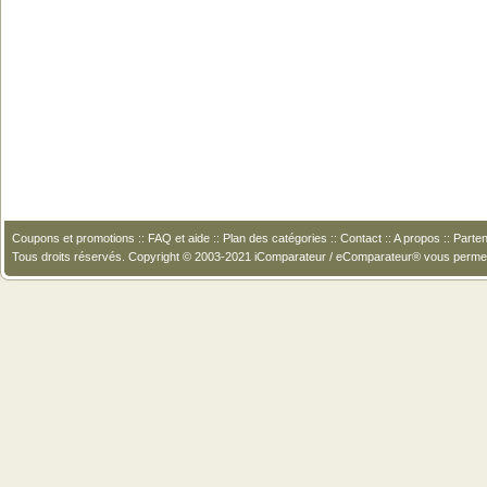
Coupons et promotions
::
FAQ et aide
::
Plan des catégories
::
Contact
::
A propos
::
Parten
Tous droits réservés. Copyright © 2003-2021 iComparateur / eComparateur® vous perme