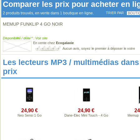
Comparer les prix pour acheter en li
2 produits trouvés, en vente dans 1 boutique en ligne.
TRIER PAR :
BOUTI
MEMUP FUNKLIP 4 GO NOIR
Disponibilité / délai * : Voir site
En vente chez
Ecogalaxie
Aucun avis, soyez le premier à déposer le votre
Les lecteurs MP3 / multimédias da
prix
24,90 €
24,90 €
24
Neo Sensi 1 Go
Dane-Elec Mini Touch - 4 Go
Memup K