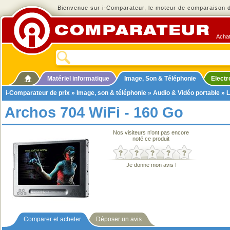
Bienvenue sur i-Comparateur, le moteur de comparaison de
Achat
Matériel informatique
Image, Son & Téléphonie
Elect
i-Comparateur de prix
»
Image, son & téléphonie
»
Audio & Vidéo portable
»
L
Archos 704 WiFi - 160 Go
Nos visiteurs n'ont pas encore
noté ce produit
Je donne mon avis !
Comparer et acheter
Déposer un avis