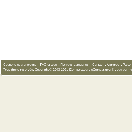
Coupons et promotions
::
FAQ et aide
::
Plan des catégories
::
Contact
::
A propos
::
Parten
Tous droits réservés. Copyright © 2003-2021 iComparateur / eComparateur® vous perme