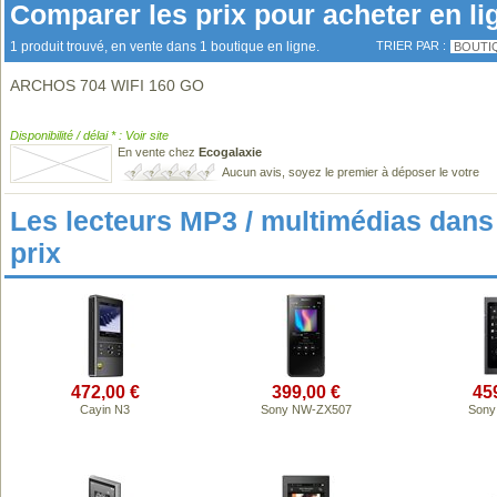
Comparer les prix pour acheter en li
1 produit trouvé, en vente dans 1 boutique en ligne.
TRIER PAR :
BOUTI
ARCHOS 704 WIFI 160 GO
Disponibilité / délai * : Voir site
En vente chez
Ecogalaxie
Aucun avis, soyez le premier à déposer le votre
Les lecteurs MP3 / multimédias da
prix
472,00 €
399,00 €
45
Cayin N3
Sony NW-ZX507
Sony