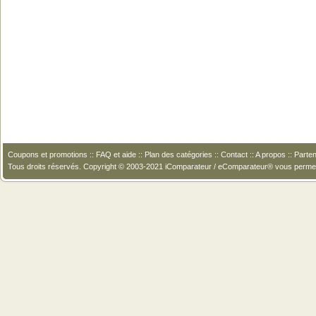
Coupons et promotions
::
FAQ et aide
::
Plan des catégories
::
Contact
::
A propos
::
Parten
Tous droits réservés. Copyright © 2003-2021 iComparateur / eComparateur® vous perme