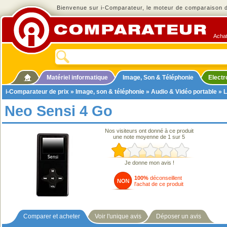
Bienvenue sur i-Comparateur, le moteur de comparaison de
Achat
Matériel informatique
Image, Son & Téléphonie
Elect
i-Comparateur de prix
»
Image, son & téléphonie
»
Audio & Vidéo portable
»
L
Neo Sensi 4 Go
Nos visiteurs ont donné à ce produit
une note moyenne de 1 sur 5
Je donne mon avis !
100%
déconseillent
l'achat de ce produit
Comparer et acheter
Voir l'unique avis
Déposer un avis