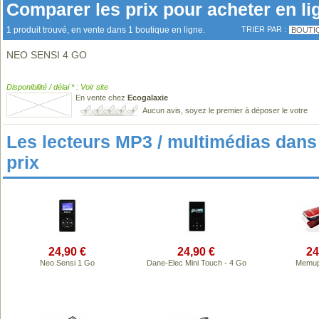
Comparer les prix pour acheter en li
1 produit trouvé, en vente dans 1 boutique en ligne.
TRIER PAR :
BOUTI
NEO SENSI 4 GO
Disponibilité / délai * : Voir site
En vente chez
Ecogalaxie
Aucun avis, soyez le premier à déposer le votre
Les lecteurs MP3 / multimédias da
prix
24,90 €
24,90 €
24
Neo Sensi 1 Go
Dane-Elec Mini Touch - 4 Go
Memup