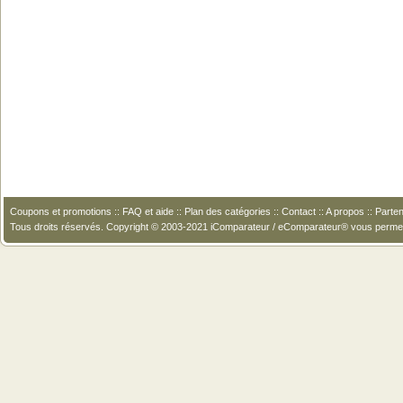
Coupons et promotions
::
FAQ et aide
::
Plan des catégories
::
Contact
::
A propos
::
Parten
Tous droits réservés. Copyright © 2003-2021 iComparateur / eComparateur® vous perme