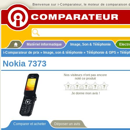
Bienvenue sur i-Comparateur, le moteur de comparaison de
Matériel informatique
Image, Son & Téléphonie
Elect
i-Comparateur de prix
»
Image, son & téléphonie
»
Téléphonie & GPS
»
Télép
Nokia 7373
Nos visiteurs n'ont pas encore
noté ce produit
Je donne mon avis !
Comparer et acheter
Déposer un avis