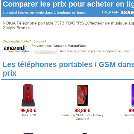
Comparer les prix pour acheter en li
1 produit trouvé, en vente dans 1 boutique en ligne.
TRIER PAR :
BOUTI
NOKIA Téléphone portable 7373 TB/GPRS 10/lecteur de musique ap
2 Mpix Bronze
Disponibilité / délai * : En stock
En vente chez
Amazon MarketPlace
Aucun avis, soyez le premier à déposer le votre
Les téléphones portables / GSM da
prix
99,90 €
88,89 €
89
Doro 6620
Samsung SM-G525 - Galaxy
Xiaom
Xcover 5