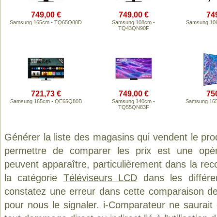
749,00 €
749,00 €
74
Samsung 165cm - TQ65Q80D
Samsung 108cm -
Samsung 10
TQ43QN90F
721,73 €
749,00 €
75
Samsung 165cm - QE65Q80B
Samsung 140cm -
Samsung 16
TQ55QN83F
Générer la liste des magasins qui vendent le pro
permettre de comparer les prix est une opér
peuvent apparaître, particulièrement dans la re
la catégorie
Téléviseurs LCD
dans les différe
constatez une erreur dans cette comparaison de
pour nous le signaler. i-Comparateur ne saurait