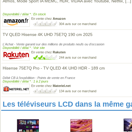
Atmos, Mode Sport IA MEMC, HDR, VIDAA avec Youtube, Netflix,
[...]
Disponibilité / délai * : En stock
En vente chez
Amazon
304 avis sur ce marchand
TV QLED Hisense 4K UHD 75E7Q 190 cm 2025
L'Achat - Vente garanti sur des millions de produits neufs ou d'occasion
Disponibilité / délai * : Voir site
En vente chez
Rakuten
244 avis sur ce marchand
Hisense 75E7Q Pro - TV QLED 4K UHD HDR - 189 cm
Débit CB à l'expédition - Points de vente en France
Disponibilité / délai * : 1 à 2 jours
En vente chez
Materiel.net
134 avis sur ce marchand
Les téléviseurs LCD dans la même 