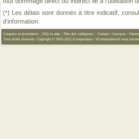
tout dommage direct ou indirect lié à l'utilisation 
(*) Les délais sont donnés à titre indicatif, cons
d'information.
Coupons et promotions
::
FAQ et aide
::
Plan des catégories
::
Contact
::
A propos
::
Parten
Tous droits réservés. Copyright © 2003-2021 iComparateur / eComparateur® vous perme