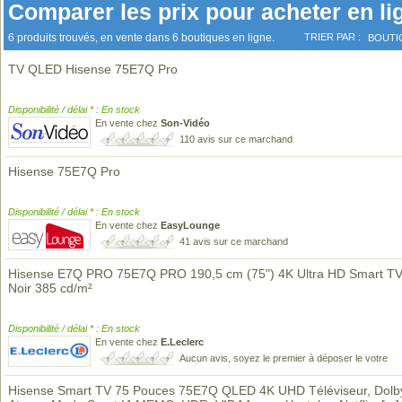
Comparer les prix pour acheter en li
6 produits trouvés, en vente dans 6 boutiques en ligne.
TRIER PAR :
BOUTI
TV QLED Hisense 75E7Q Pro
Disponibilité / délai * : En stock
En vente chez
Son-Vidéo
110 avis sur ce marchand
Hisense 75E7Q Pro
Disponibilité / délai * : En stock
En vente chez
EasyLounge
41 avis sur ce marchand
Hisense E7Q PRO 75E7Q PRO 190,5 cm (75") 4K Ultra HD Smart TV 
Noir 385 cd/m²
Disponibilité / délai * : En stock
En vente chez
E.Leclerc
Aucun avis, soyez le premier à déposer le votre
Hisense Smart TV 75 Pouces 75E7Q QLED 4K UHD Téléviseur, Dolby