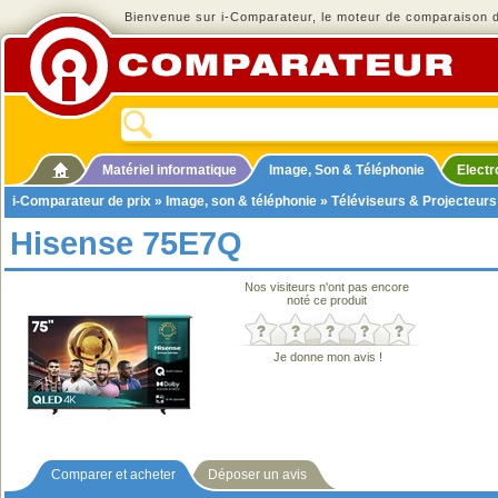
Bienvenue sur i-Comparateur, le moteur de comparaison de
Matériel informatique
Image, Son & Téléphonie
Elect
i-Comparateur de prix
»
Image, son & téléphonie
»
Téléviseurs & Projecteurs
Hisense 75E7Q
Nos visiteurs n'ont pas encore
noté ce produit
Je donne mon avis !
Comparer et acheter
Déposer un avis