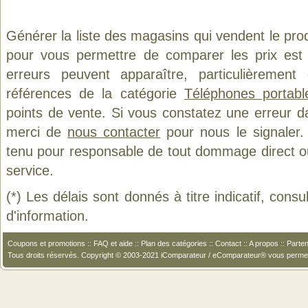
Générer la liste des magasins qui vendent le pro
pour vous permettre de comparer les prix est
erreurs peuvent apparaître, particulièremen
références de la catégorie
Téléphones portab
points de vente. Si vous constatez une erreur d
merci de
nous contacter
pour nous le signaler.
tenu pour responsable de tout dommage direct ou in
service.
(*) Les délais sont donnés à titre indicatif, cons
d'information.
Coupons et promotions
::
FAQ et aide
::
Plan des catégories
::
Contact
::
A propos
::
Parten
Tous droits réservés. Copyright © 2003-2021 iComparateur / eComparateur® vous perme