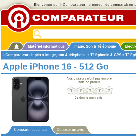
Bienvenue sur i-Comparateur, le moteur de comparaison de
Matériel informatique
Image, Son & Téléphonie
Elect
i-Comparateur de prix
»
Image, son & téléphonie
»
Téléphonie & GPS
»
Télép
Apple iPhone 16 - 512 Go
Nos visiteurs n'ont pas encore
noté ce produit
Je donne mon avis !
Comparer et acheter
Déposer un avis