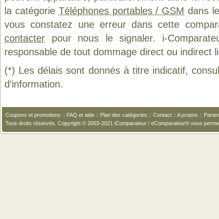
la catégorie
Téléphones portables / GSM
dans le
vous constatez une erreur dans cette compar
contacter
pour nous le signaler. i-Comparate
responsable de tout dommage direct ou indirect lié 
(*) Les délais sont donnés à titre indicatif, cons
d'information.
Coupons et promotions
::
FAQ et aide
::
Plan des catégories
::
Contact
::
A propos
::
Parten
Tous droits réservés. Copyright © 2003-2021 iComparateur / eComparateur® vous perme