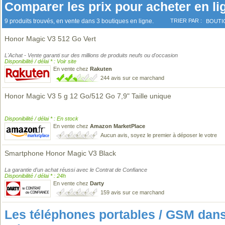
Comparer les prix pour acheter en li
9 produits trouvés, en vente dans 3 boutiques en ligne.
TRIER PAR :
BOUTI
Honor Magic V3 512 Go Vert
L'Achat - Vente garanti sur des millions de produits neufs ou d'occasion
Disponibilité / délai * : Voir site
En vente chez
Rakuten
244 avis sur ce marchand
Honor Magic V3 5 g 12 Go/512 Go 7,9" Taille unique
Disponibilité / délai * : En stock
En vente chez
Amazon MarketPlace
Aucun avis, soyez le premier à déposer le votre
Smartphone Honor Magic V3 Black
La garantie d'un achat réussi avec le Contrat de Confiance
Disponibilité / délai * : 24h
En vente chez
Darty
159 avis sur ce marchand
Les téléphones portables / GSM da