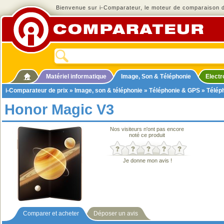
Bienvenue sur i-Comparateur, le moteur de comparaison de
Matériel informatique
Image, Son & Téléphonie
Elect
i-Comparateur de prix
»
Image, son & téléphonie
»
Téléphonie & GPS
»
Télép
Honor Magic V3
Nos visiteurs n'ont pas encore
noté ce produit
Je donne mon avis !
Comparer et acheter
Déposer un avis