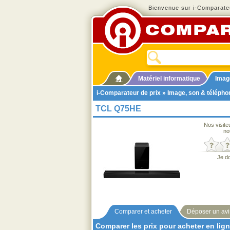
Bienvenue sur i-Comparateu
Matériel informatique
Imag
i-Comparateur de prix
»
Image, son & télépho
TCL Q75HE
Nos visite
no
Je d
Comparer et acheter
Déposer un avi
Comparer les prix pour acheter en lig