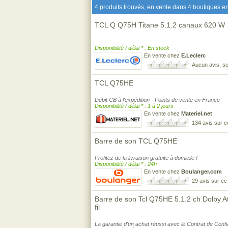
4 produits trouvés, en vente dans 4 boutiques en
TCL Q Q75H Titane 5.1.2 canaux 620 W
Disponibilité / délai * : En stock
En vente chez
E.Leclerc
Aucun avis, so
TCL Q75HE
Débit CB à l'expédition - Points de vente en France
Disponibilité / délai * : 1 à 2 jours
En vente chez
Materiel.net
134 avis sur 
Barre de son TCL Q75HE
Profitez de la livraison gratuite à domicile !
Disponibilité / délai * : 24h
En vente chez
Boulanger.com
29 avis sur c
Barre de son Tcl Q75HE 5.1.2 ch Dolby 
fil
La garantie d'un achat réussi avec le Contrat de Conf