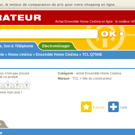
r, le moteur de comparaison de prix pour votre shopping en ligne.
Achat Ensemble Home Cinéma en ligne : le meilleur réfl
Cherch
e, Son & Téléphonie
Electroménager
nie
»
Home cinéma
»
Ensemble Home Cinéma
» TCL Q75HE
urs n'ont pas encore
Catégorie
:
achat Ensemble Home Cinéma
té ce produit
Marque
:
TCL
»
Site du constructeur
onne mon avis !
Favoris
Liste
s
ne