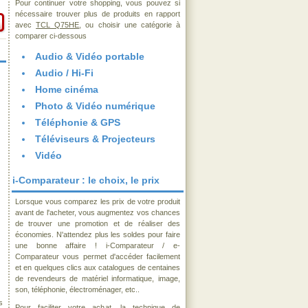
Pour continuer votre shopping, vous pouvez si
nécessaire trouver plus de produits en rapport
avec
TCL Q75HE
, ou choisir une catégorie à
comparer ci-dessous
Audio & Vidéo portable
Audio / Hi-Fi
Home cinéma
Photo & Vidéo numérique
Téléphonie & GPS
Téléviseurs & Projecteurs
Vidéo
i-Comparateur : le choix, le prix
Lorsque vous comparez les prix de votre produit
avant de l'acheter, vous augmentez vos chances
de trouver une promotion et de réaliser des
économies. N'attendez plus les soldes pour faire
une bonne affaire ! i-Comparateur / e-
Comparateur vous permet d'accéder facilement
et en quelques clics aux catalogues de centaines
de revendeurs de matériel informatique, image,
son, téléphonie, électroménager, etc..
s
Pour faciliter votre achat, la technique de