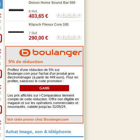
Denon Home Sound Bar 550
8 Ref.
€
403,65 €
€
Klipsch Flexus Core 100
€
7 Ref.
290,00 €
€
€
5% de réduction
€
Profitez d'une réduction de 5% sur
Boulanger.com pour l'achat d'un produit gros
électroménager (à partir de 449 euro). Pour en
profiter, saisissez le code promotion :
€
GAM5
€
Les prix affichés sur i-Comparateur tiennent
compte de cette réduction. Offre non éligible en
€
magasin et sur les opérations commerciales et
nouveautés, valable jusqu'au 31/05/24.
Voir cette promo chez Boulanger.com
€
€
Achat Image, son & téléphonie
€