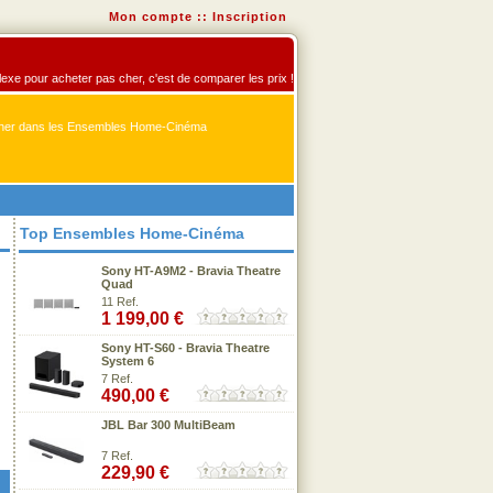
Mon compte
::
Inscription
exe pour acheter pas cher, c'est de comparer les prix !
er dans les Ensembles Home-Cinéma
Top Ensembles Home-Cinéma
Sony HT-A9M2 - Bravia Theatre
Quad
11 Ref.
1 199,00 €
Sony HT-S60 - Bravia Theatre
System 6
7 Ref.
490,00 €
JBL Bar 300 MultiBeam
7 Ref.
229,90 €