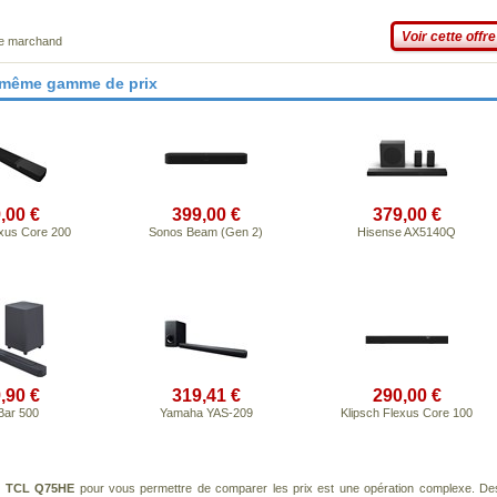
Voir cette offre
ce marchand
 même gamme de prix
,00 €
399,00 €
379,00 €
exus Core 200
Sonos Beam (Gen 2)
Hisense AX5140Q
,90 €
319,41 €
290,00 €
Bar 500
Yamaha YAS-209
Klipsch Flexus Core 100
t
TCL Q75HE
pour vous permettre de comparer les prix est une opération complexe. De