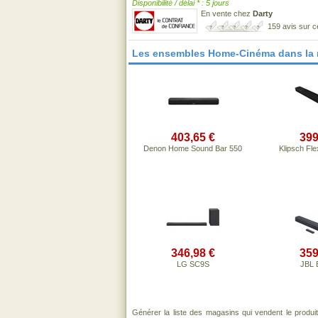
Disponibilité / délai * : 5 jours
En vente chez
Darty
159 avis sur 
Les ensembles Home-Cinéma dans la
403,65 €
399
Denon Home Sound Bar 550
Klipsch Fl
346,98 €
359
LG SC9S
JBL 
Générer la liste des magasins qui vendent le produi