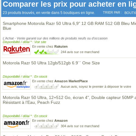
Comparer les prix pour acheter en li
23 produits trouvés, en vente dans 5 boutiques en ligne.
TRIER PAR :
BOUTI
Smartphone Motorola Razr 50 Ultra 6,9" 12 GB RAM 512 GB Bleu Mi
Blue
L'Achat - Vente garanti sur des millions de produits neufs ou d'occasion
Disponibilité / délai * : Voir site
En vente chez
Rakuten
244 avis sur ce marchand
Motorola Razr 50 Ultra 12gb/512gb 6.9´´ One Size
Disponibilité / délai * : En stock
En vente chez
Amazon MarketPlace
Aucun avis, soyez le premier à déposer le votre
Motorola Razr 50 Ultra, 12+512 Go, écran 4", Double capteur 50MP a
Résistant à l’Eau, Peach Fuzz
Disponibilité / délai * : En stock
En vente chez
Amazon
304 avis sur ce marchand