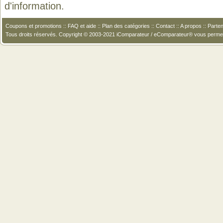
d'information.
Coupons et promotions
::
FAQ et aide
::
Plan des catégories
::
Contact
::
A propos
::
Parten
Tous droits réservés. Copyright © 2003-2021 iComparateur / eComparateur® vous perme