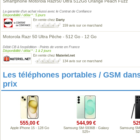
Smartphone Motorola Razr50 Ultra 512Go Orange Peach Fuzz
La garantie d'un achat réussi avec le Contrat de Confiance
Disponibilité / délai * : 5 jours
En vente chez
Darty
159 avis sur ce marchand
Motorola Razr 50 Ultra Pêche - 512 Go - 12 Go
Débit CB à l'expédition - Points de vente en France
Disponibilité / délai * : 1 à 2 jours
En vente chez
Materiel.net
134 avis sur ce marchand
Les téléphones portables / GSM da
prix
555,00 €
544,99 €
52
Apple iPhone 15 - 128 Go
Samsung SM-S936B - Galaxy
Samsung SM-
S25+
S2