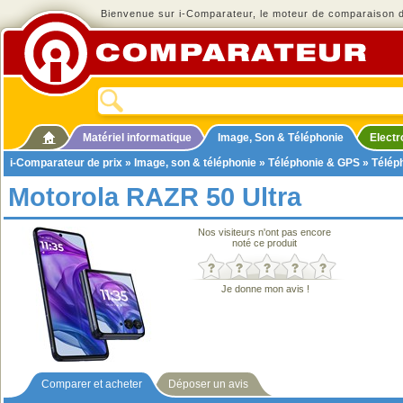
Bienvenue sur i-Comparateur, le moteur de comparaison de
Matériel informatique
Image, Son & Téléphonie
Elect
i-Comparateur de prix
»
Image, son & téléphonie
»
Téléphonie & GPS
»
Télép
Motorola RAZR 50 Ultra
Nos visiteurs n'ont pas encore
noté ce produit
Je donne mon avis !
Comparer et acheter
Déposer un avis