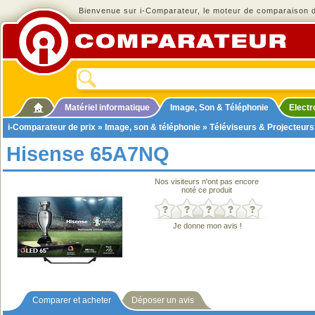
Bienvenue sur i-Comparateur, le moteur de comparaison de
Matériel informatique
Image, Son & Téléphonie
Elect
i-Comparateur de prix
»
Image, son & téléphonie
»
Téléviseurs & Projecteurs
Hisense 65A7NQ
Nos visiteurs n'ont pas encore
noté ce produit
Je donne mon avis !
Comparer et acheter
Déposer un avis