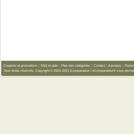
Coupons et promotions
::
FAQ et aide
::
Plan des catégories
::
Contact
::
A propos
::
Parten
Tous droits réservés. Copyright © 2003-2021 iComparateur / eComparateur® vous perme