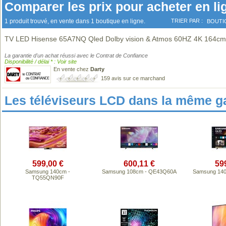
Comparer les prix pour acheter en li
1 produit trouvé, en vente dans 1 boutique en ligne.
TRIER PAR :
BOUTI
TV LED Hisense 65A7NQ Qled Dolby vision & Atmos 60HZ 4K 164c
La garantie d'un achat réussi avec le Contrat de Confiance
Disponibilité / délai * : Voir site
En vente chez
Darty
159 avis sur ce marchand
Les téléviseurs LCD dans la même 
599,00 €
600,11 €
59
Samsung 140cm -
Samsung 108cm - QE43Q60A
Samsung 14
TQ55QN90F