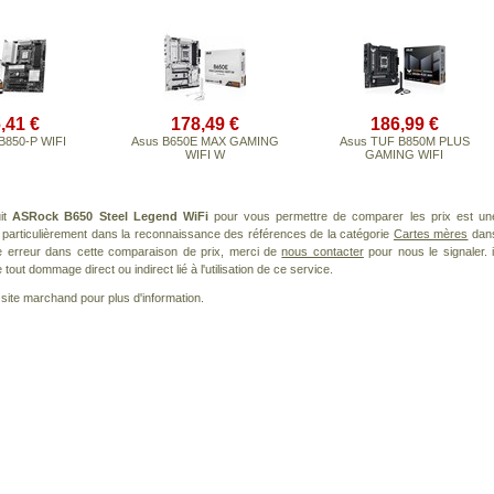
,41 €
178,49 €
186,99 €
B850-P WIFI
Asus B650E MAX GAMING
Asus TUF B850M PLUS
WIFI W
GAMING WIFI
uit
ASRock B650 Steel Legend WiFi
pour vous permettre de comparer les prix est un
 particulièrement dans la reconnaissance des références de la catégorie
Cartes mères
dan
ne erreur dans cette comparaison de prix, merci de
nous contacter
pour nous le signaler. i
ut dommage direct ou indirect lié à l'utilisation de ce service.
le site marchand pour plus d'information.