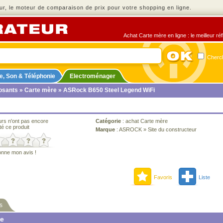
r, le moteur de comparaison de prix pour votre shopping en ligne.
Achat Carte mère en ligne : le meilleur ré
Cherch
e, Son & Téléphonie
Electroménager
sants
»
Carte mère
» ASRock B650 Steel Legend WiFi
urs n'ont pas encore
Catégorie
:
achat Carte mère
té ce produit
Marque
:
ASROCK
»
Site du constructeur
onne mon avis !
Favoris
Liste
s
ne