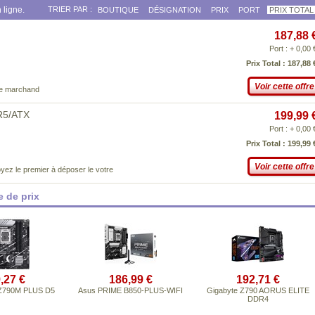
 ligne.
TRIER PAR :
BOUTIQUE
DÉSIGNATION
PRIX
PORT
PRIX TOTAL
187,88 
Port : + 0,00 
Prix Total : 187,88 
Voir cette offre
ce marchand
R5/ATX
199,99 
Port : + 0,00 
Prix Total : 199,99 
Voir cette offre
yez le premier à déposer le votre
 de prix
,27 €
186,99 €
192,71 €
Z790M PLUS D5
Asus PRIME B850-PLUS-WIFI
Gigabyte Z790 AORUS ELITE
DDR4