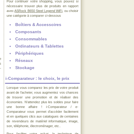
Pour continuer votre shopping, vous pouvez si
nécessaire trouver plus de produits en rapport
avec
ASRock B650 Steel Legend WiFi
, ou choisir
une catégorie à comparer ci-dessous
Boîtiers & Accessoires
Composants
Consommables
Ordinateurs & Tablettes
Périphériques
e
Réseaux
s
Stockage
-
i-Comparateur : le choix, le prix
Lorsque vous comparez les prix de votre produit
avant de l'acheter, vous augmentez vos chances
de trouver une promotion et de réaliser des
économies. N'attendez plus les soldes pour faire
une bonne affaire ! i-Comparateur / e-
Comparateur vous permet d'accéder facilement
et en quelques clics aux catalogues de centaines
de revendeurs de matériel informatique, image,
son, téléphonie, électroménager, etc..
Pour faciliter votre achat, la technique de