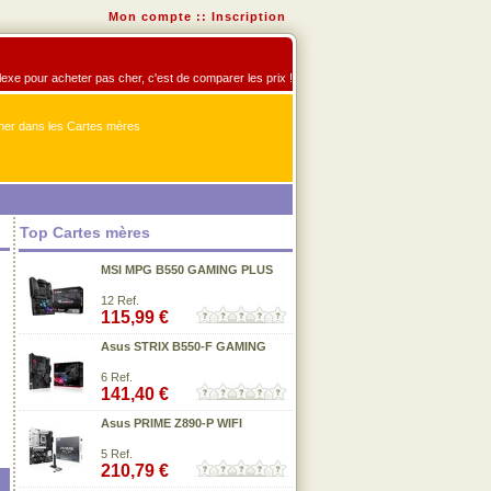
Mon compte
::
Inscription
flexe pour acheter pas cher, c'est de comparer les prix !
er dans les Cartes mères
Top Cartes mères
MSI MPG B550 GAMING PLUS
12 Ref.
115,99 €
Asus STRIX B550-F GAMING
6 Ref.
141,40 €
Asus PRIME Z890-P WIFI
5 Ref.
210,79 €