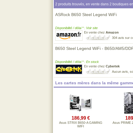
2 produits trouvés, en vente dans 2 boutiques en
ASRock B650 Steel Legend WiFi
Disponibilité / délai * : Voir site
En vente chez
Amazon
304 avis sur 
B650 Steel Legend WiFi - B650/AM5/DD
Disponibilité / délai * : En stock
En vente chez
Cybertek
Aucun avis, so
Les cartes mères dans la même gamme
186,99 €
189
Asus STRIX B650-A GAMING
Asus PRIME 
WIFI