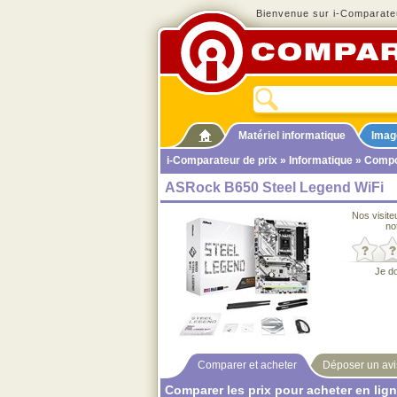
Bienvenue sur i-Comparateu
Matériel informatique
Imag
i-Comparateur de prix
»
Informatique
»
Compo
ASRock B650 Steel Legend WiFi
Nos visite
no
Je d
Comparer et acheter
Déposer un avi
Comparer les prix pour acheter en lig