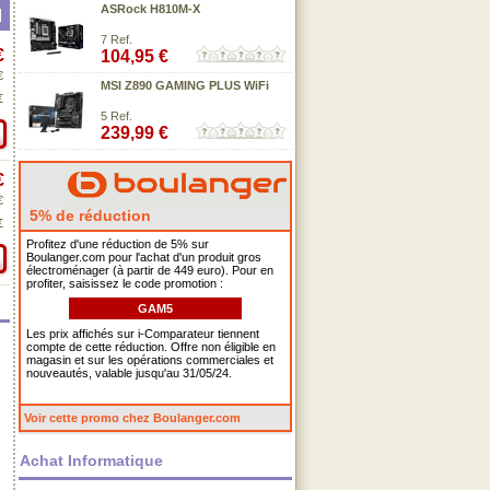
ASRock H810M-X
7 Ref.
€
104,95 €
€
MSI Z890 GAMING PLUS WiFi
€
5 Ref.
239,99 €
€
€
5% de réduction
€
Profitez d'une réduction de 5% sur
Boulanger.com pour l'achat d'un produit gros
électroménager (à partir de 449 euro). Pour en
profiter, saisissez le code promotion :
GAM5
Les prix affichés sur i-Comparateur tiennent
compte de cette réduction. Offre non éligible en
magasin et sur les opérations commerciales et
nouveautés, valable jusqu'au 31/05/24.
Voir cette promo chez Boulanger.com
Achat Informatique