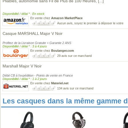
Pliables, autonomie sans Fil de Plus de 100 Heures,
[...]
Disponibilité / délai * : En stock
En vente chez
Amazon MarketPlace
Aucun avis, soyez le premier à déposer le votre
Casque MARSHALL Major V Noir
Profitez de la Livraison Gratuite + Garantie 2 ANS
Disponibilité / délai * : 3 à 4 jours
En vente chez
Boulanger.com
29 avis sur ce marchand
Marshall Major V Noir
Débit CB à l'expédition - Points de vente en France
Disponibilité / délai * : 1 à 2 jours
En vente chez
Materiel.net
134 avis sur ce marchand
Les casques dans la même gamme de