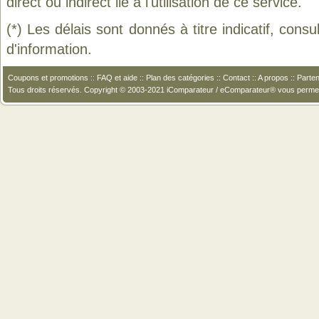
direct ou indirect lié à l'utilisation de ce service.
(*) Les délais sont donnés à titre indicatif, cons
d'information.
Coupons et promotions
::
FAQ et aide
::
Plan des catégories
::
Contact
::
A propos
::
Parten
Tous droits réservés. Copyright © 2003-2021 iComparateur / eComparateur® vous perme