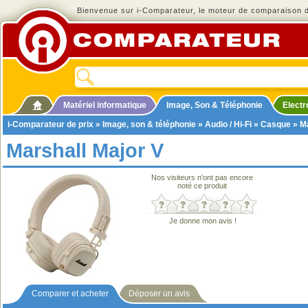
Bienvenue sur i-Comparateur, le moteur de comparaison de
Matériel informatique
Image, Son & Téléphonie
Elect
i-Comparateur de prix
»
Image, son & téléphonie
»
Audio / Hi-Fi
»
Casque
» Ma
Marshall Major V
Nos visiteurs n'ont pas encore
noté ce produit
Je donne mon avis !
Comparer et acheter
Déposer un avis