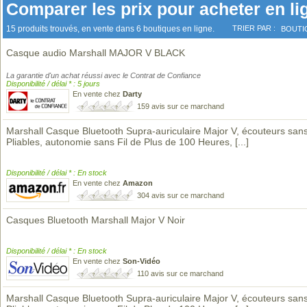
Comparer les prix pour acheter en li
15 produits trouvés, en vente dans 6 boutiques en ligne.
TRIER PAR :
BOUTI
Casque audio Marshall MAJOR V BLACK
La garantie d'un achat réussi avec le Contrat de Confiance
Disponibilité / délai * : 5 jours
En vente chez
Darty
159 avis sur ce marchand
Marshall Casque Bluetooth Supra-auriculaire Major V, écouteurs sans 
Pliables, autonomie sans Fil de Plus de 100 Heures,
[...]
Disponibilité / délai * : En stock
En vente chez
Amazon
304 avis sur ce marchand
Casques Bluetooth Marshall Major V Noir
Disponibilité / délai * : En stock
En vente chez
Son-Vidéo
110 avis sur ce marchand
Marshall Casque Bluetooth Supra-auriculaire Major V, écouteurs sans 