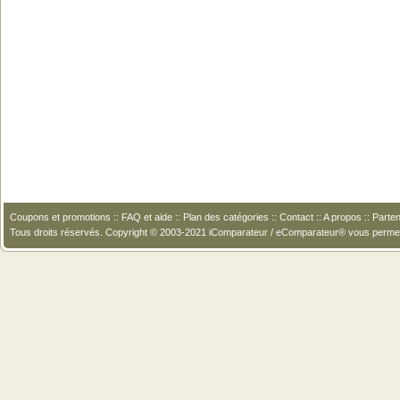
Coupons et promotions
::
FAQ et aide
::
Plan des catégories
::
Contact
::
A propos
::
Parten
Tous droits réservés. Copyright © 2003-2021 iComparateur / eComparateur® vous perme