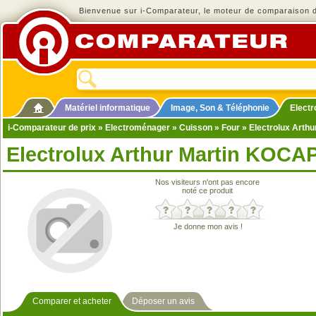
Bienvenue sur i-Comparateur, le moteur de comparaison de
Matériel informatique
Image, Son & Téléphonie
Elect
i-Comparateur de prix
»
Electroménager
»
Cuisson
»
Four
» Electrolux Arth
Electrolux Arthur Martin KOCA
Nos visiteurs n'ont pas encore
noté ce produit
Je donne mon avis !
Comparer et acheter
Déposer un avis