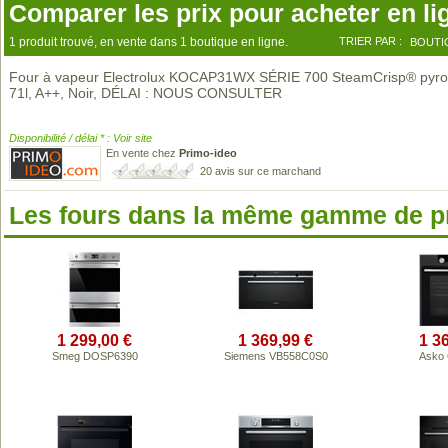
Comparer les prix pour acheter en li
1 produit trouvé, en vente dans 1 boutique en ligne.
TRIER PAR :
BOUTI
Four à vapeur Electrolux KOCAP31WX SÉRIE 700 SteamCrisp® pyro
71l, A++, Noir, DÉLAI : NOUS CONSULTER
Disponibilité / délai * : Voir site
En vente chez
Primo-ideo
20 avis sur ce marchand
Les fours dans la même gamme de p
1 299,00 €
1 369,99 €
1 3
Smeg DOSP6390
Siemens VB558C0S0
Asko