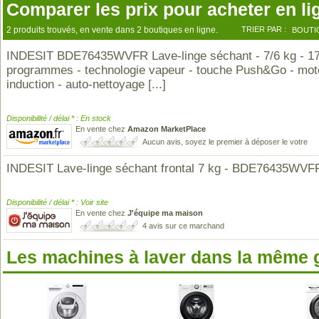
Comparer les prix pour acheter en li
2 produits trouvés, en vente dans 2 boutiques en ligne.
TRIER PAR :
BOUTI
INDESIT BDE76435WVFR Lave-linge séchant - 7/6 kg - 1
programmes - technologie vapeur - touche Push&Go - mot
induction - auto-nettoyage
[...]
Disponibilité / délai * : En stock
En vente chez
Amazon MarketPlace
Aucun avis, soyez le premier à déposer le votre
INDESIT Lave-linge séchant frontal 7 kg - BDE76435WVF
Disponibilité / délai * : Voir site
En vente chez
J'équipe ma maison
4 avis sur ce marchand
Les machines à laver dans la même