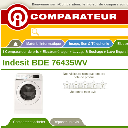
Bienvenue sur i-Comparateur, le moteur de comparaison de
Matériel informatique
Image, Son & Téléphonie
Elect
i-Comparateur de prix
»
Electroménager
»
Lavage & Séchage
»
Lave-linge
» 
Indesit BDE 76435WV
Nos visiteurs n'ont pas encore
noté ce produit
Je donne mon avis !
Comparer et acheter
Déposer un avis