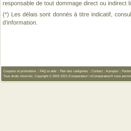
responsable de tout dommage direct ou indirect lié 
(*) Les délais sont donnés à titre indicatif, cons
d'information.
Coupons et promotions
::
FAQ et aide
::
Plan des catégories
::
Contact
::
A propos
::
Parten
Tous droits réservés. Copyright © 2003-2021 iComparateur / eComparateur® vous perme