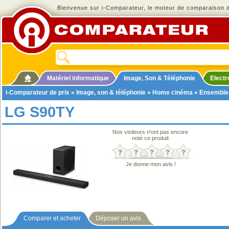
Bienvenue sur i-Comparateur, le moteur de comparaison de
Matériel informatique
Image, Son & Téléphonie
Elect
i-Comparateur de prix
»
Image, son & téléphonie
»
Home cinéma
»
Ensemble
LG S90TY
Nos visiteurs n'ont pas encore
noté ce produit
Je donne mon avis !
Comparer et acheter
Déposer un avis