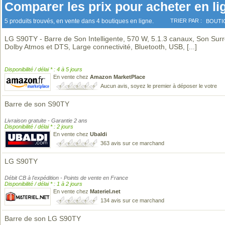
Comparer les prix pour acheter en li
5 produits trouvés, en vente dans 4 boutiques en ligne.
TRIER PAR :
BOUTI
LG S90TY - Barre de Son Intelligente, 570 W, 5.1.3 canaux, Son Sur
Dolby Atmos et DTS, Large connectivité, Bluetooth, USB,
[...]
Disponibilité / délai * : 4 à 5 jours
En vente chez
Amazon MarketPlace
Aucun avis, soyez le premier à déposer le votre
Barre de son S90TY
Livraison gratuite - Garantie 2 ans
Disponibilité / délai * : 2 jours
En vente chez
Ubaldi
363 avis sur ce marchand
LG S90TY
Débit CB à l'expédition - Points de vente en France
Disponibilité / délai * : 1 à 2 jours
En vente chez
Materiel.net
134 avis sur ce marchand
Barre de son LG S90TY