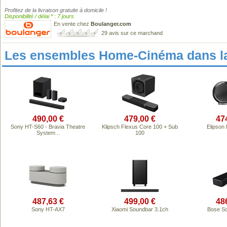
Profitez de la livraison gratuite à domicile !
Disponibilité / délai * : 7 jours
En vente chez
Boulanger.com
29 avis sur ce marchand
Les ensembles Home-Cinéma dans l
490,00 €
479,00 €
47
Sony HT-S60 - Bravia Theatre
Klipsch Flexus Core 100 + Sub
Elipson 
System ..
100
487,63 €
499,00 €
48
Sony HT-AX7
Xiaomi Soundbar 3.1ch
Bose S