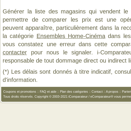
Générer la liste des magasins qui vendent le
permettre de comparer les prix est une opér
peuvent apparaître, particulièrement dans la re
la catégorie
Ensembles Home-Cinéma
dans les 
vous constatez une erreur dans cette compar
contacter
pour nous le signaler. i-Comparate
responsable de tout dommage direct ou indirect lié 
(*) Les délais sont donnés à titre indicatif, cons
d'information.
Coupons et promotions
::
FAQ et aide
::
Plan des catégories
::
Contact
::
A propos
::
Parten
Tous droits réservés. Copyright © 2003-2021 iComparateur / eComparateur® vous perme