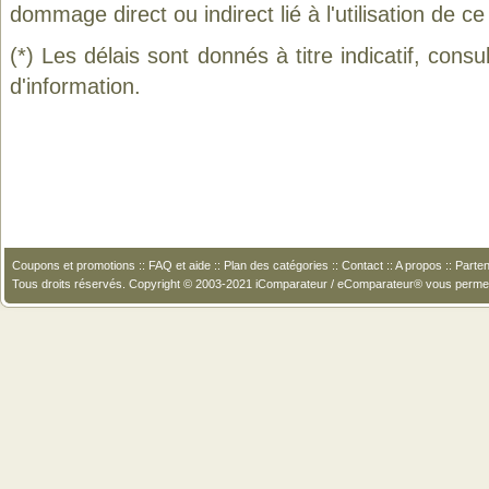
dommage direct ou indirect lié à l'utilisation de ce
(*) Les délais sont donnés à titre indicatif, cons
d'information.
Coupons et promotions
::
FAQ et aide
::
Plan des catégories
::
Contact
::
A propos
::
Parten
Tous droits réservés. Copyright © 2003-2021 iComparateur / eComparateur® vous perme