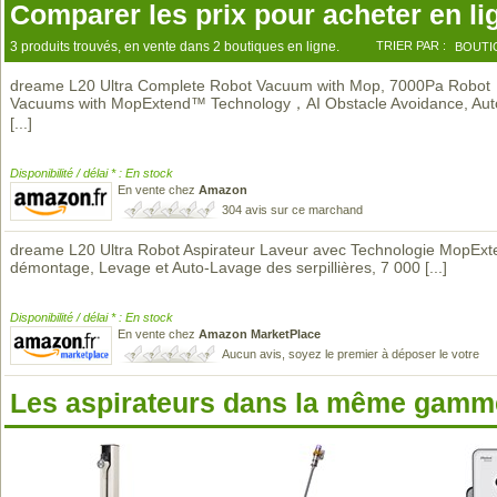
Comparer les prix pour acheter en li
3 produits trouvés, en vente dans 2 boutiques en ligne.
TRIER PAR :
BOUTI
dreame L20 Ultra Complete Robot Vacuum with Mop, 7000Pa Robot
Vacuums with MopExtend™ Technology，AI Obstacle Avoidance, Au
[...]
Disponibilité / délai * : En stock
En vente chez
Amazon
304 avis sur ce marchand
dreame L20 Ultra Robot Aspirateur Laveur avec Technologie MopExt
démontage, Levage et Auto-Lavage des serpillières, 7 000
[...]
Disponibilité / délai * : En stock
En vente chez
Amazon MarketPlace
Aucun avis, soyez le premier à déposer le votre
Les aspirateurs dans la même gamme