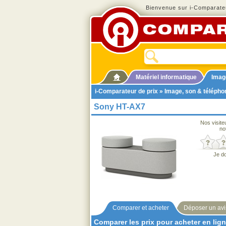
Bienvenue sur i-Comparateu
Matériel informatique
Imag
i-Comparateur de prix
»
Image, son & télépho
Sony HT-AX7
Nos visite
no
Je d
Comparer et acheter
Déposer un avi
Comparer les prix pour acheter en lig