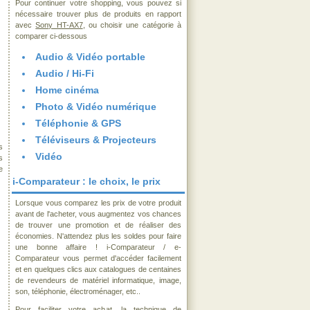
Pour continuer votre shopping, vous pouvez si
nécessaire trouver plus de produits en rapport
avec
Sony HT-AX7
, ou choisir une catégorie à
comparer ci-dessous
Audio & Vidéo portable
Audio / Hi-Fi
Home cinéma
Photo & Vidéo numérique
Téléphonie & GPS
Téléviseurs & Projecteurs
s
Vidéo
s
e
i-Comparateur : le choix, le prix
Lorsque vous comparez les prix de votre produit
avant de l'acheter, vous augmentez vos chances
de trouver une promotion et de réaliser des
économies. N'attendez plus les soldes pour faire
une bonne affaire ! i-Comparateur / e-
Comparateur vous permet d'accéder facilement
et en quelques clics aux catalogues de centaines
de revendeurs de matériel informatique, image,
son, téléphonie, électroménager, etc..
Pour faciliter votre achat, la technique de