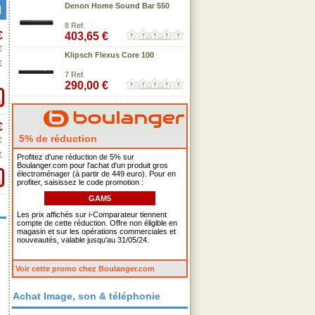
Denon Home Sound Bar 550
8 Ref.
€
403,65 €
€
Klipsch Flexus Core 100
€
7 Ref.
290,00 €
€
5% de réduction
€
€
Profitez d'une réduction de 5% sur
Boulanger.com pour l'achat d'un produit gros
électroménager (à partir de 449 euro). Pour en
profiter, saisissez le code promotion :
GAM5
Les prix affichés sur i-Comparateur tiennent
compte de cette réduction. Offre non éligible en
magasin et sur les opérations commerciales et
nouveautés, valable jusqu'au 31/05/24.
Voir cette promo chez Boulanger.com
Achat Image, son & téléphonie