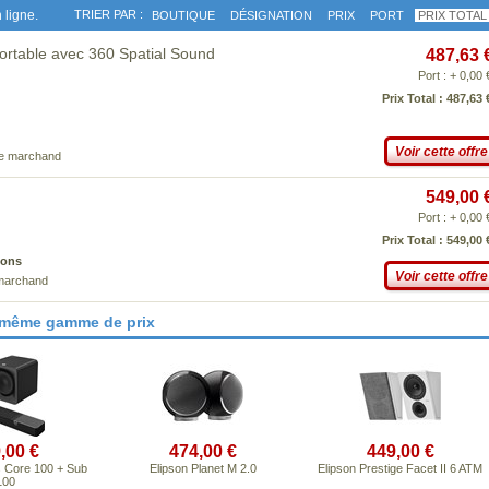
 ligne.
TRIER PAR :
BOUTIQUE
DÉSIGNATION
PRIX
PORT
PRIX TOTAL
table avec 360 Spatial Sound
487,63 
Port : + 0,00 
Prix Total : 487,63 
Voir cette offre
ce marchand
549,00 
Port : + 0,00 
Prix Total : 549,00 
ions
Voir cette offre
 marchand
 même gamme de prix
,00 €
474,00 €
449,00 €
s Core 100 + Sub
Elipson Planet M 2.0
Elipson Prestige Facet II 6 ATM
100