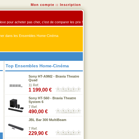
Mon compte
::
Inscription
exe pour acheter pas cher, c'est de comparer les prix !
er dans les Ensembles Home-Cinéma
Top Ensembles Home-Cinéma
Sony HT-A9M2 - Bravia Theatre
Quad
11 Ref.
1 199,00 €
Sony HT-S60 - Bravia Theatre
System 6
7 Ref.
490,00 €
JBL Bar 300 MultiBeam
7 Ref.
229,90 €