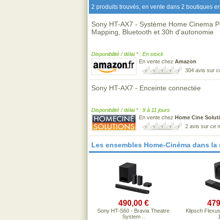
2 produits trouvés, en vente dans 2 boutiques en
Sony HT-AX7 - Système Home Cinema Por
Mapping, Bluetooth et 30h d'autonomie
Disponibilité / délai * : En stock
En vente chez
Amazon
304 avis sur 
Sony HT-AX7 - Enceinte connectée
Disponibilité / délai * : 9 à 11 jours
En vente chez
Home Cine Solut
2 avis sur ce
Les ensembles Home-Cinéma dans la
490,00 €
479
Sony HT-S60 - Bravia Theatre
Klipsch Flexu
System ..