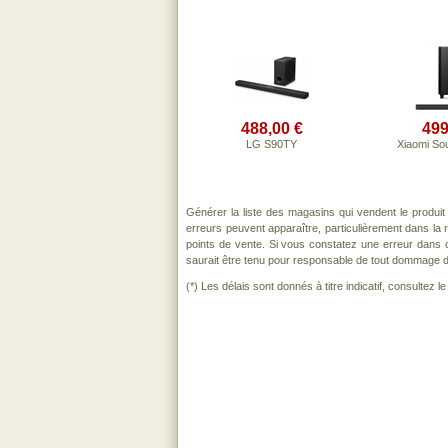
488,00 €
499
LG S90TY
Xiaomi So
Générer la liste des magasins qui vendent le produi
erreurs peuvent apparaître, particulièrement dans la
points de vente. Si vous constatez une erreur dans 
saurait être tenu pour responsable de tout dommage direc
(*) Les délais sont donnés à titre indicatif, consultez 