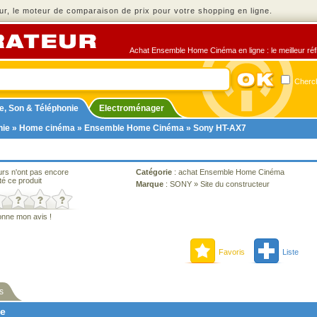
r, le moteur de comparaison de prix pour votre shopping en ligne.
Achat Ensemble Home Cinéma en ligne : le meilleur réfl
Cherch
e, Son & Téléphonie
Electroménager
nie
»
Home cinéma
»
Ensemble Home Cinéma
» Sony HT-AX7
urs n'ont pas encore
Catégorie
:
achat Ensemble Home Cinéma
té ce produit
Marque
:
SONY
»
Site du constructeur
onne mon avis !
Favoris
Liste
s
ne