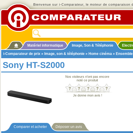
Bienvenue sur i-Comparateur, le moteur de comparaison de
Matériel informatique
Image, Son & Téléphonie
Elect
i-Comparateur de prix
»
Image, son & téléphonie
»
Home cinéma
»
Ensemble
Sony HT-S2000
Nos visiteurs n'ont pas encore
noté ce produit
Je donne mon avis !
Comparer et acheter
Déposer un avis