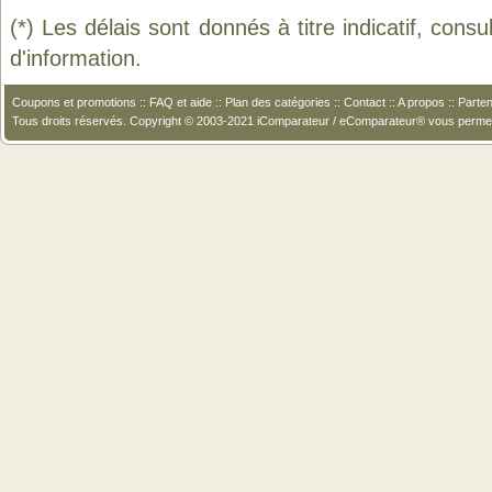
(*) Les délais sont donnés à titre indicatif, cons
d'information.
Coupons et promotions
::
FAQ et aide
::
Plan des catégories
::
Contact
::
A propos
::
Parten
Tous droits réservés. Copyright © 2003-2021 iComparateur / eComparateur® vous perme