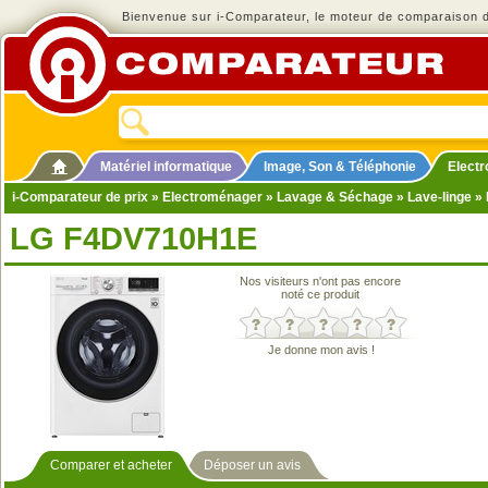
Bienvenue sur i-Comparateur, le moteur de comparaison de
Matériel informatique
Image, Son & Téléphonie
Elect
i-Comparateur de prix
»
Electroménager
»
Lavage & Séchage
»
Lave-linge
» 
LG F4DV710H1E
Nos visiteurs n'ont pas encore
noté ce produit
Je donne mon avis !
Comparer et acheter
Déposer un avis