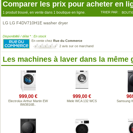
Comparer les prix pour acheter en li
1 produit trouvé, en vente dans 1 boutique en ligne.
TRIER PAR :
BOUTI
LG LG F4DV710H1E washer dryer
Disponibilité / délai * : En stock
En vente chez
Rue du Commerce
2 avis sur ce marchand
Les machines à laver dans la même
999,00 €
999,00 €
96
Electrolux Arthur Martin EW
Miele WCA 132 WCS
Samsung 
8W3816B..