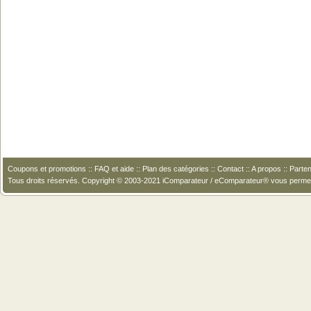
Coupons et promotions
::
FAQ et aide
::
Plan des catégories
::
Contact
::
A propos
::
Parten
Tous droits réservés. Copyright © 2003-2021 iComparateur / eComparateur® vous perme