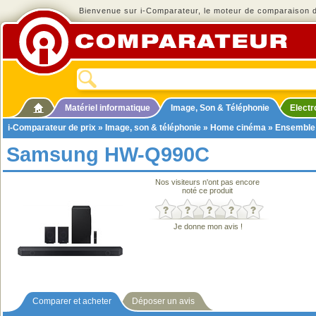
Bienvenue sur i-Comparateur, le moteur de comparaison de
Matériel informatique
Image, Son & Téléphonie
Elect
i-Comparateur de prix
»
Image, son & téléphonie
»
Home cinéma
»
Ensemble
Samsung HW-Q990C
Nos visiteurs n'ont pas encore
noté ce produit
Je donne mon avis !
Comparer et acheter
Déposer un avis