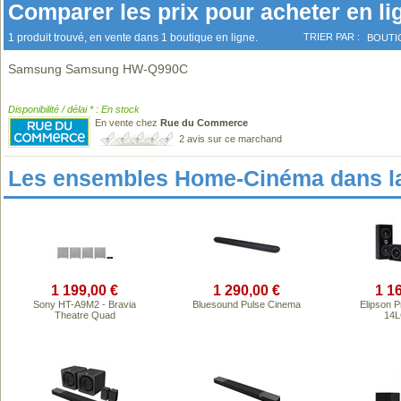
Comparer les prix pour acheter en li
1 produit trouvé, en vente dans 1 boutique en ligne.
TRIER PAR :
BOUTI
Samsung Samsung HW-Q990C
Disponibilité / délai * : En stock
En vente chez
Rue du Commerce
2 avis sur ce marchand
Les ensembles Home-Cinéma dans l
1 199,00 €
1 290,00 €
1 1
Sony HT-A9M2 - Bravia
Bluesound Pulse Cinema
Elipson P
Theatre Quad
14