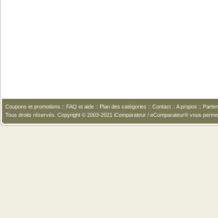
Coupons et promotions
::
FAQ et aide
::
Plan des catégories
::
Contact
::
A propos
::
Parten
Tous droits réservés. Copyright © 2003-2021 iComparateur / eComparateur® vous perme